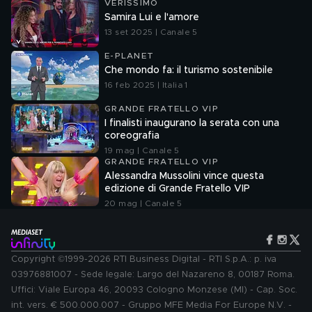
VERISSIMO
Samira Lui e l'amore
13 set 2025 | Canale 5
E-PLANET
Che mondo fa: il turismo sostenibile
16 feb 2025 | Italia 1
GRANDE FRATELLO VIP
I finalisti inaugurano la serata con una
coreografia
19 mag | Canale 5
GRANDE FRATELLO VIP
Alessandra Mussolini vince questa
edizione di Grande Fratello VIP
20 mag | Canale 5
Copyright ©1999-2026 RTI Business Digital - RTI S.p.A.: p. iva
03976881007 - Sede legale: Largo del Nazareno 8, 00187 Roma.
Uffici: Viale Europa 46, 20093 Cologno Monzese (MI) - Cap. Soc.
int. vers. € 500.000.007 - Gruppo MFE Media For Europe N.V. -