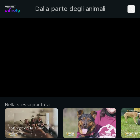
Dalla parte degli animali
Nella stessa puntata
Dobby con la sua nuova
famiglia
Tara
Imparia