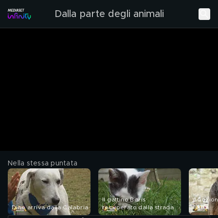
Dalla parte degli animali
Nella stessa puntata
Il gattino Boris
Adozion
Dino arriva dalla Calabria
recuperato dalla strada
Akira