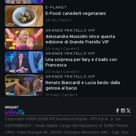
E-PLANET
E-Food: canederli vegetariani
28 dic | Italia 1
GRANDE FRATELLO VIP
Alessandra Mussolini vince questa
edizione di Grande Fratello VIP
20 mag | Canale 5
GRANDE FRATELLO VIP
Una sorpresa per Ilary e il ballo con
Francesca
20 mag | Canale 5
GRANDE FRATELLO VIP
Renato Biancardi e Lucia Ilardo: dalla
gelosia al bacio
13 mag | Canale 5
Copyright ©1999-2026 RTI Business Digital - RTI S.p.A.: p. iva
03976881007 - Sede legale: Largo del Nazareno 8, 00187 Roma.
Uffici: Viale Europa 46, 20093 Cologno Monzese (MI) - Cap. Soc.