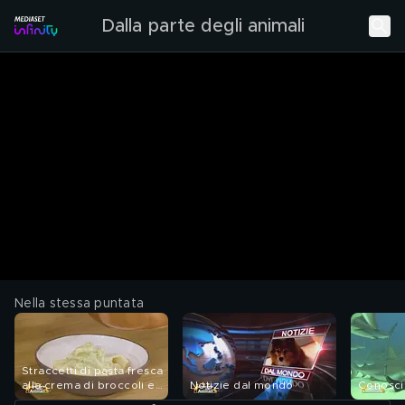
Dalla parte degli animali
Nella stessa puntata
Straccetti di pasta fresca
alla crema di broccoli e
Notizie dal mondo
Conosci
ceci