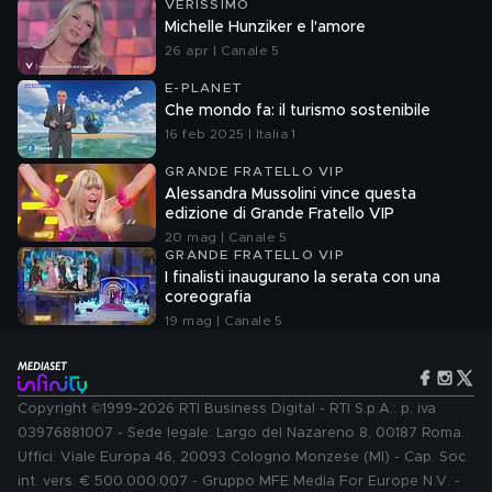
VERISSIMO
Michelle Hunziker e l'amore
26 apr | Canale 5
E-PLANET
Che mondo fa: il turismo sostenibile
16 feb 2025 | Italia 1
GRANDE FRATELLO VIP
Alessandra Mussolini vince questa
edizione di Grande Fratello VIP
20 mag | Canale 5
GRANDE FRATELLO VIP
I finalisti inaugurano la serata con una
coreografia
19 mag | Canale 5
Copyright ©1999-2026 RTI Business Digital - RTI S.p.A.: p. iva
03976881007 - Sede legale: Largo del Nazareno 8, 00187 Roma.
Uffici: Viale Europa 46, 20093 Cologno Monzese (MI) - Cap. Soc.
int. vers. € 500.000.007 - Gruppo MFE Media For Europe N.V. -