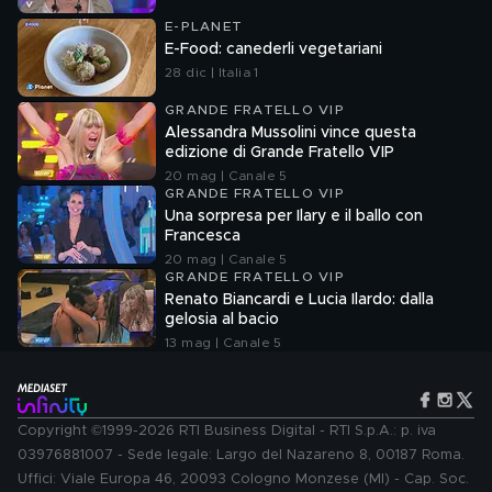
E-PLANET
E-Food: canederli vegetariani
28 dic | Italia 1
GRANDE FRATELLO VIP
Alessandra Mussolini vince questa
edizione di Grande Fratello VIP
20 mag | Canale 5
GRANDE FRATELLO VIP
Una sorpresa per Ilary e il ballo con
Francesca
20 mag | Canale 5
GRANDE FRATELLO VIP
Renato Biancardi e Lucia Ilardo: dalla
gelosia al bacio
13 mag | Canale 5
Copyright ©1999-2026 RTI Business Digital - RTI S.p.A.: p. iva
03976881007 - Sede legale: Largo del Nazareno 8, 00187 Roma.
Uffici: Viale Europa 46, 20093 Cologno Monzese (MI) - Cap. Soc.