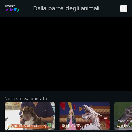
Dalla parte degli animali
Nella stessa puntata
Paco sta
I consigli del vet
Stella's world
sua nuov