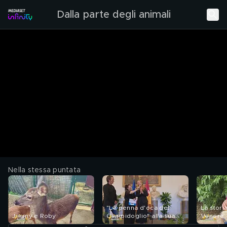
Dalla parte degli animali
Nella stessa puntata
"La penna d'oca del
La stori
Jimmy e Roby
Campidoglio" alla sua
Venere
terza edizione