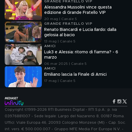
GRANDE FRATELLO VIP
Alessandra Mussolini vince questa
edizione di Grande Fratello VIP
20 mag | Canale 5
GRANDE FRATELLO VIP
Renato Biancardi e Lucia Ilardo: dalla
gelosia al bacio
13 mag | Canale 5
AMICI
Luk3 e Alessia: ritorno di fiamma? - 6
marzo
06 mar 2025 | Canale 5
AMICI
Emiliano lascia la Finale di Amici
17 mag | Canale 5
Copyright ©1999-2026 RTI Business Digital - RTI S.p.A.: p. iva
03976881007 - Sede legale: Largo del Nazareno 8, 00187 Roma.
Uffici: Viale Europa 46, 20093 Cologno Monzese (MI) - Cap. Soc.
int. vers. € 500.000.007 - Gruppo MFE Media For Europe N.V. -