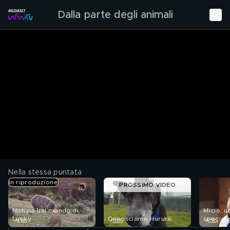
Dalla parte degli animali
Nella stessa puntata
in riproduzione
PROSSIMO VIDEO
Notizia dal mondo di
Micio, u
Lucky
Conosciamo Hururo
special