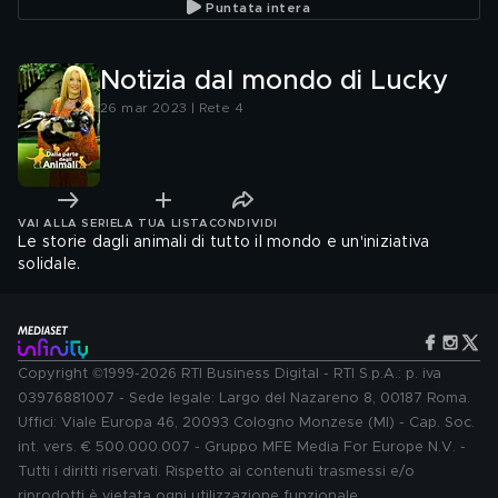
Puntata intera
Notizia dal mondo di Lucky
26 mar 2023 | Rete 4
VAI ALLA SERIE
LA TUA LISTA
CONDIVIDI
Le storie dagli animali di tutto il mondo e un'iniziativa
solidale.
Copyright ©1999-2026 RTI Business Digital - RTI S.p.A.: p. iva
03976881007 - Sede legale: Largo del Nazareno 8, 00187 Roma.
Uffici: Viale Europa 46, 20093 Cologno Monzese (MI) - Cap. Soc.
int. vers. € 500.000.007 - Gruppo MFE Media For Europe N.V. -
Tutti i diritti riservati. Rispetto ai contenuti trasmessi e/o
riprodotti è vietata ogni utilizzazione funzionale