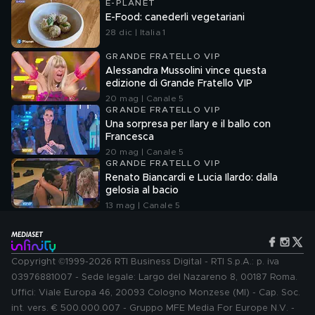
E-PLANET
E-Food: canederli vegetariani
28 dic | Italia 1
GRANDE FRATELLO VIP
Alessandra Mussolini vince questa
edizione di Grande Fratello VIP
20 mag | Canale 5
GRANDE FRATELLO VIP
Una sorpresa per Ilary e il ballo con
Francesca
20 mag | Canale 5
GRANDE FRATELLO VIP
Renato Biancardi e Lucia Ilardo: dalla
gelosia al bacio
13 mag | Canale 5
Copyright ©1999-2026 RTI Business Digital - RTI S.p.A.: p. iva
03976881007 - Sede legale: Largo del Nazareno 8, 00187 Roma.
Uffici: Viale Europa 46, 20093 Cologno Monzese (MI) - Cap. Soc.
int. vers. € 500.000.007 - Gruppo MFE Media For Europe N.V. -