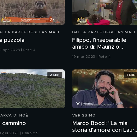
ALLA PARTE DEGLI ANIMALI
DALLA PARTE DEGLI ANIMALI
a puzzola
Filippo, l'inseparabile
amico di: Maurizio
9 apr 2023 | Rete 4
Costanzo
19 mar 2023 | Rete 4
2 MIN
1 MIN
'ARCA DI NOÈ
VERISSIMO
n cammino
Marco Bocci: "La mia
storia d'amore con Laur
9 giu 2025 | Canale 5