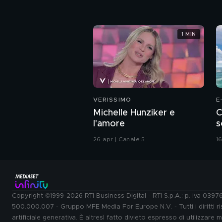
1 MIN
VERISSIMO
E
Michelle Hunziker e
C
l'amore
s
26 apr | Canale 5
16
Copyright ©1999-2026 RTI Business Digital - RTI S.p.A.: p. iva 039
500.000.007 - Gruppo MFE Media For Europe N.V. - Tutti i diritti ris
artificiale generativa. È altresì fatto divieto espresso di utilizzare