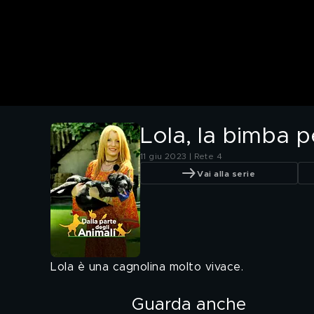
Lola, la bimba p
11 giu 2023 | Rete 4
Vai alla serie
Lola è una cagnolina molto vivace.
Guarda anche