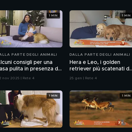
1 MIN
1 MIN
ALLA PARTE DEGLI ANIMALI
DALLA PARTE DEGLI ANIMALI
lcuni consigli per una
Hera e Leo, i golden
asa pulita in presenza di
retriever più scatenati de
nimali
web
2 nov 2025 | Rete 4
25 gen | Rete 4
1 MIN
1 MIN