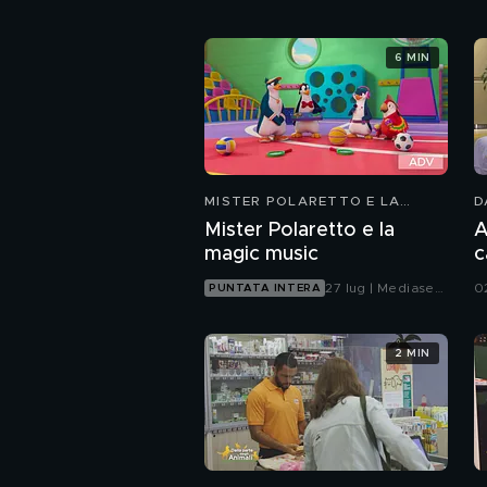
6 MIN
MISTER POLARETTO E LA
D
MAGIC MUSIC
Mister Polaretto e la
A
magic music
c
a
27 lug | Mediaset
0
PUNTATA INTERA
Infinity
2 MIN