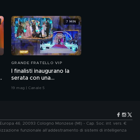
7 MIN
GRANDE FRATELLO VIP
I finalisti inaugurano la
serata con una
coreografia
19 mag | Canale 5
e Europa 46, 20093 Cologno Monzese (MI) - Cap. Soc. int. vers. €
lizzazione funzionale all'addestramento di sistemi di intelligenza