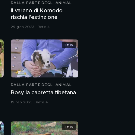
DALLA PARTE DEGLI ANIMALI
Viaggio in Emilia
Il varano di Komodo
Romagna con il cane:
rischia l'estinzione
le mete da non
perdere
29 gen 2023 | Rete 4
1 MIN
DALLA PARTE DEGLI ANIMALI
Rosy la capretta tibetana
19 feb 2023 | Rete 4
1 MIN