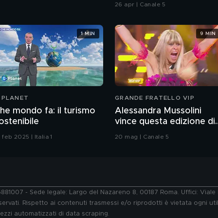
Chiatti"
26 apr | Canale 5
1 MIN
9 MIN
-PLANET
GRANDE FRATELLO VIP
he mondo fa: il turismo
Alessandra Mussolini
ostenibile
vince questa edizione di
Grande Fratello VIP
 feb 2025 | Italia 1
20 mag | Canale 5
76881007 - Sede legale: Largo del Nazareno 8, 00187 Roma. Uffici: Vial
ervati. Rispetto ai contenuti trasmessi e/o riprodotti è vietata ogni uti
 mezzi automatizzati di data scraping.