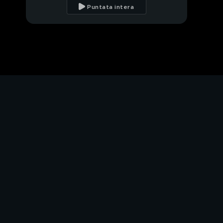
Puntata intera
PROSSIMO VIDEO
Un motivo per dire
grazie al tuo pet
Feed e George
Boh
Janevie
Griffone di Bruxelles
Vs Zwergpinscher
Il cavalluccio marino