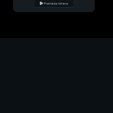
zampe di Giorgia
Puntata intera
Palmas
Il nucleo cinofilo dei
Carabinieri
Le interviste
impossibili
I saluti di Fofò
PROSSIMO VIDEO