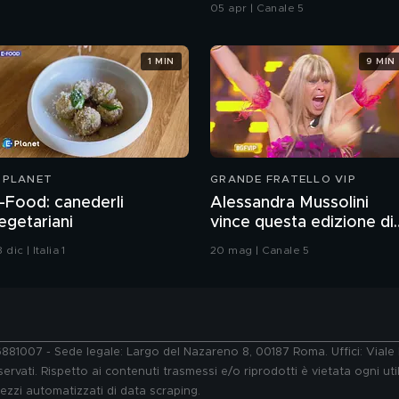
05 apr | Canale 5
1 MIN
9 MIN
-PLANET
GRANDE FRATELLO VIP
-Food: canederli
Alessandra Mussolini
egetariani
vince questa edizione di
Grande Fratello VIP
 dic | Italia 1
20 mag | Canale 5
76881007 - Sede legale: Largo del Nazareno 8, 00187 Roma. Uffici: Vial
ervati. Rispetto ai contenuti trasmessi e/o riprodotti è vietata ogni uti
 mezzi automatizzati di data scraping.