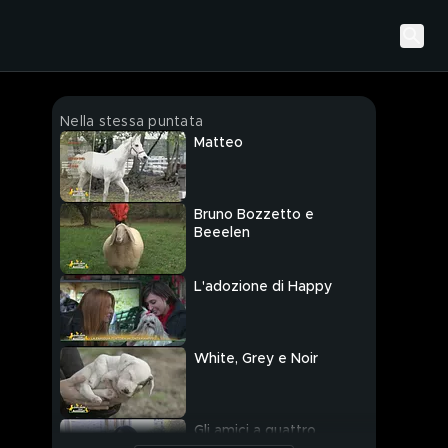
Nella stessa puntata
Matteo
Bruno Bozzetto e
Beeelen
L'adozione di Happy
White, Grey e Noir
Gli amici a quattro