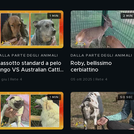
1 MIN
2 MIN
ALLA PARTE DEGLI ANIMALI
DALLA PARTE DEGLI ANIMALI
assotto standard a pelo
Roby, bellissimo
ungo VS Australian Cattle
cerbiattino
og
 giu | Rete 4
05 ott 2025 | Rete 4
1 MIN
50 SEC