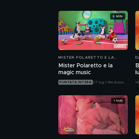
6 MIN
MISTER POLARETTO E LA
D
MAGIC MUSIC
Mister Polaretto e la
B
magic music
l
d
27 lug | Mediaset
14
PUNTATA INTERA
Infinity
1 MIN