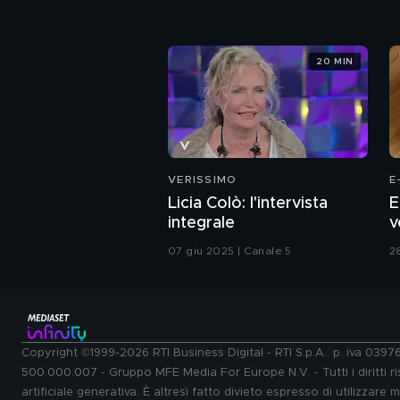
20 MIN
VERISSIMO
E
Licia Colò: l'intervista
E
integrale
v
07 giu 2025 | Canale 5
28
Copyright ©1999-2026 RTI Business Digital - RTI S.p.A.: p. iva 039
500.000.007 - Gruppo MFE Media For Europe N.V. - Tutti i diritti ris
artificiale generativa. È altresì fatto divieto espresso di utilizzare