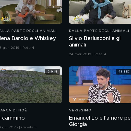
ALLA PARTE DEGLI ANIMALI
DALLA PARTE DEGLI ANIMALI
lena Barolo e Whiskey
Silvio Berlusconi e gli
animali
6 gen 2019 | Rete 4
24 mar 2019 | Rete 4
2 MIN
43 SEC
'ARCA DI NOÈ
VERISSIMO
n cammino
Emanuel Lo e l'amore pe
Giorgia
9 giu 2025 | Canale 5