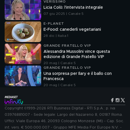
VERISSIMO
Licia Colò: l'intervista integrale
07 giu 2025 | Canale 5
E-PLANET
E-Food: canederli vegetariani
28 dic | Italia 1
GRANDE FRATELLO VIP
Alessandra Mussolini vince questa
edizione di Grande Fratello VIP
20 mag | Canale 5
GRANDE FRATELLO VIP
Una sorpresa per Ilary e il ballo con
Francesca
20 mag | Canale 5
Copyright ©1999-2026 RTI Business Digital - RTI S.p.A.: p. iva
03976881007 - Sede legale: Largo del Nazareno 8, 00187 Roma.
Uffici: Viale Europa 46, 20093 Cologno Monzese (MI) - Cap. Soc.
int. vers. € 500.000.007 - Gruppo MFE Media For Europe N.V. -