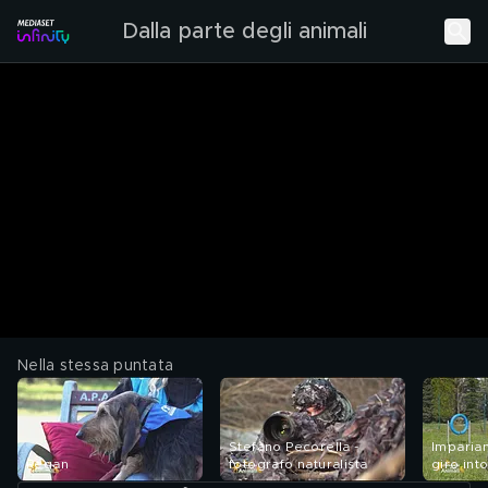
Dalla parte degli animali
Nella stessa puntata
Stefano Pecorella -
Imparia
Regan
fotografo naturalista
giro int