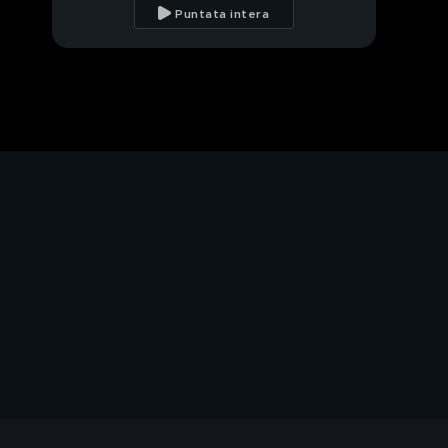
Puntata intera
Stella' s World - Il
corvo
Muffin alle mele con
crumble alle mandorle
Tyson, il compagno di
divano di Gilles Rocca
I delfini di Lisa
La lucciola
Un farmaco salvavita
per i gatti