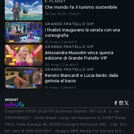
E-PLANET
Che mondo fa: il turismo sostenibile
16 feb 2025 | Italia 1
GRANDE FRATELLO VIP
I finalisti inaugurano la serata con una
coreografia
19 mag | Canale 5
GRANDE FRATELLO VIP
Alessandra Mussolini vince questa
edizione di Grande Fratello VIP
20 mag | Canale 5
GRANDE FRATELLO VIP
Renato Biancardi e Lucia Ilardo: dalla
gelosia al bacio
13 mag | Canale 5
Copyright ©1999-2026 RTI Business Digital - RTI S.p.A.: p. iva
03976881007 - Sede legale: Largo del Nazareno 8, 00187 Roma.
Uffici: Viale Europa 46, 20093 Cologno Monzese (MI) - Cap. Soc.
int. vers. € 500.000.007 - Gruppo MFE Media For Europe N.V. -