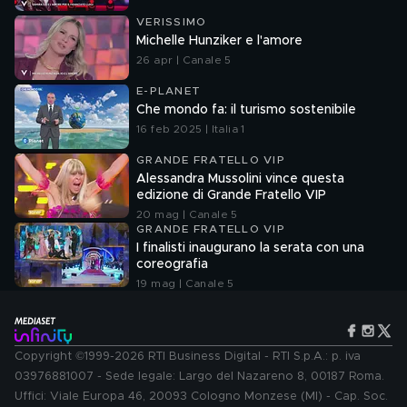
VERISSIMO
Michelle Hunziker e l'amore
26 apr | Canale 5
E-PLANET
Che mondo fa: il turismo sostenibile
16 feb 2025 | Italia 1
GRANDE FRATELLO VIP
Alessandra Mussolini vince questa
edizione di Grande Fratello VIP
20 mag | Canale 5
GRANDE FRATELLO VIP
I finalisti inaugurano la serata con una
coreografia
19 mag | Canale 5
Copyright ©1999-2026 RTI Business Digital - RTI S.p.A.: p. iva
03976881007 - Sede legale: Largo del Nazareno 8, 00187 Roma.
Uffici: Viale Europa 46, 20093 Cologno Monzese (MI) - Cap. Soc.