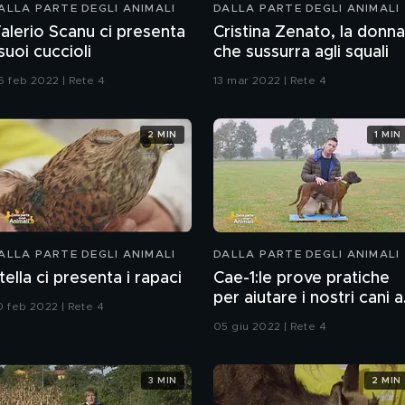
ALLA PARTE DEGLI ANIMALI
DALLA PARTE DEGLI ANIMALI
alerio Scanu ci presenta
Cristina Zenato, la donna
 suoi cuccioli
che sussurra agli squali
6 feb 2022 | Rete 4
13 mar 2022 | Rete 4
2 MIN
1 MIN
ALLA PARTE DEGLI ANIMALI
DALLA PARTE DEGLI ANIMALI
tella ci presenta i rapaci
Cae-1:le prove pratiche
per aiutare i nostri cani a
0 feb 2022 | Rete 4
essere buoni cittadini.
05 giu 2022 | Rete 4
3 MIN
2 MIN