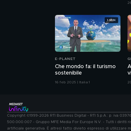
C
2
1 MIN
E-PLANET
G
Che mondo fa: il turismo
A
sostenibile
v
G
16 feb 2025 | Italia 1
2
Copyright ©1999-2026 RTI Business Digital - RTI S.p.A.: p. iva 039
500.000.007 - Gruppo MFE Media For Europe N.V. - Tutti i diritti ris
artificiale generativa. È altresì fatto divieto espresso di utilizzare