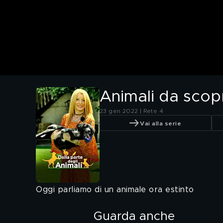
Animali da scopr
23 gen 2022 | Rete 4
Vai alla serie
Oggi parliamo di un animale ora estinto
Guarda anche