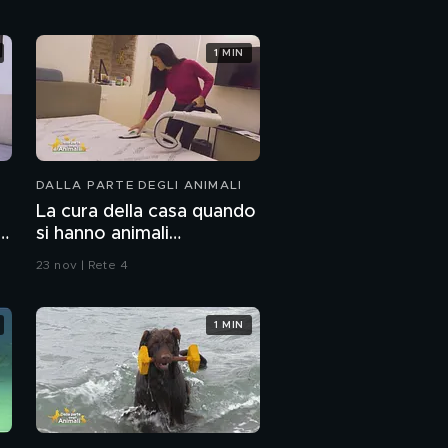
per ogni tipo di pesce
PROSSIMO VIDEO
Puff
1 MIN
Snack per cani: quando
posso darli?
DALLA PARTE DEGLI ANIMALI
Anja con la sua nuova
famiglia
La cura della casa quando
i
si hanno animali
domestici: pulizia del
Laika
23 nov | Rete 4
materasso
1 MIN
Ritroviamo Kira
Il profumo per il cane