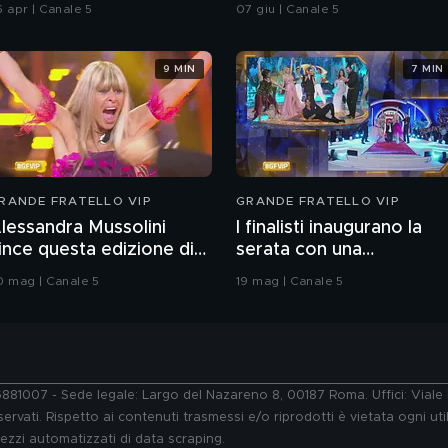
hiatti"
integrale
6 apr | Canale 5
07 giu | Canale 5
9 MIN
7 MIN
RANDE FRATELLO VIP
GRANDE FRATELLO VIP
lessandra Mussolini
I finalisti inaugurano la
ince questa edizione di
serata con una
rande Fratello VIP
coreografia
0 mag | Canale 5
19 mag | Canale 5
76881007 - Sede legale: Largo del Nazareno 8, 00187 Roma. Uffici: Vial
ervati. Rispetto ai contenuti trasmessi e/o riprodotti è vietata ogni uti
 mezzi automatizzati di data scraping.