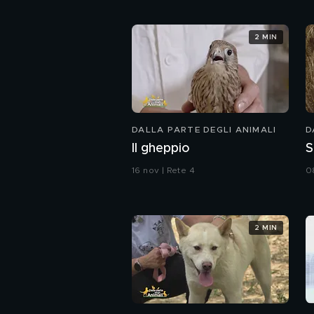
2 MIN
DALLA PARTE DEGLI ANIMALI
D
Il gheppio
S
16 nov | Rete 4
0
2 MIN