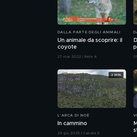
DALLA PARTE DEGLI ANIMALI
D
Un animale da scoprire: il
D
coyote
p
27 mar 2022 | Rete 4
0
2 MIN
L'ARCA DI NOÈ
V
In cammino
M
s
29 giu 2025 | Canale 5