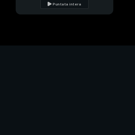
tuo pet dal
Puntata intera
veterinario?
Sole
Nina, l'amica speciale
di: Enrica Bonaccorti
Animali selvatici: il
cigno
Mira
Animali da scoprire: il
dinosauro
L'importanza della
corretta alimentazione