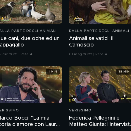
ALLA PARTE DEGLI ANIMALI
DALLA PARTE DEGLI ANIMALI
ue cani, due oche ed un
Animali selvatici: il
appagallo
Camoscio
5 dic 2021 | Rete 4
01 mag 2022 | Rete 4
1 MIN
18 MIN
ERISSIMO
VERISSIMO
arco Bocci: "La mia
Federica Pellegrini e
toria d'amore con Laura
Matteo Giunta: l'intervist