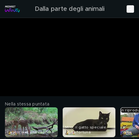
Dalla parte degli animali
Nella stessa puntata
in riprod
Milo, il gatto speciale
La storia di una capriola
porta fortuna
Alfio