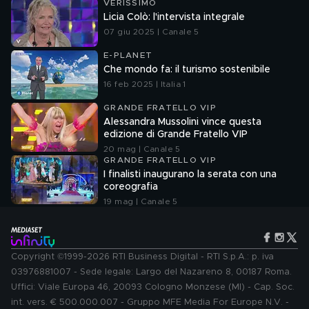
VERISSIMO
Licia Colò: l'intervista integrale
07 giu 2025 | Canale 5
E-PLANET
Che mondo fa: il turismo sostenibile
16 feb 2025 | Italia 1
GRANDE FRATELLO VIP
Alessandra Mussolini vince questa
edizione di Grande Fratello VIP
20 mag | Canale 5
GRANDE FRATELLO VIP
I finalisti inaugurano la serata con una
coreografia
19 mag | Canale 5
Copyright ©1999-2026 RTI Business Digital - RTI S.p.A.: p. iva
03976881007 - Sede legale: Largo del Nazareno 8, 00187 Roma.
Uffici: Viale Europa 46, 20093 Cologno Monzese (MI) - Cap. Soc.
int. vers. € 500.000.007 - Gruppo MFE Media For Europe N.V. -