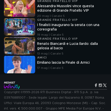
GRANDE FRATELLO VIP
Alessandra Mussolini vince questa
edizione di Grande Fratello VIP
20 mag | Canale 5
GRANDE FRATELLO VIP
I finalisti inaugurano la serata con una
coreografia
19 mag | Canale 5
GRANDE FRATELLO VIP
Renato Biancardi e Lucia Ilardo: dalla
gelosia al bacio
13 mag | Canale 5
AMICI
Emiliano lascia la Finale di Amici
17 mag | Canale 5
Copyright ©1999-2026 RTI Business Digital - RTI S.p.A.: p. iva
03976881007 - Sede legale: Largo del Nazareno 8, 00187 Roma.
Uffici: Viale Europa 46, 20093 Cologno Monzese (MI) - Cap. Soc.
int. vers. € 500.000.007 - Gruppo MFE Media For Europe N.V. -