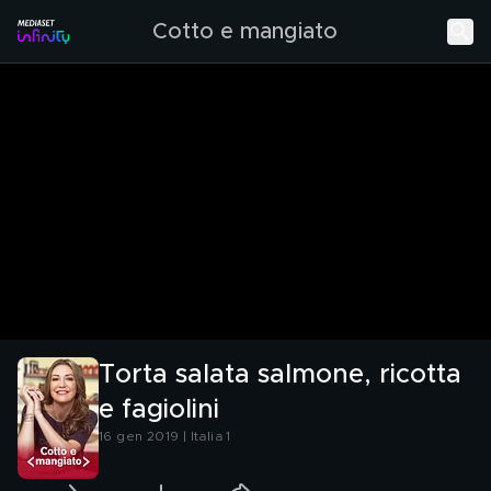
Cotto e mangiato
Torta salata salmone, ricotta
e fagiolini
16 gen 2019 | Italia 1