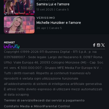
Samira Lui e l'amore
13 set 2025 | Canale 5
VERISSIMO
Michelle Hunziker e l'amore
26 apr | Canale 5
Copyright ©1999-2026 RTI Business Digital - RTI S.p.A.: p. iva
03976881007 - Sede legale: Largo del Nazareno 8, 00187 Roma.
Uffici: Viale Europa 46, 20093 Cologno Monzese (MI) - Cap. Soc.
int. vers. € 500.000.007 - Gruppo MFE Media For Europe N.V. -
Tutti i diritti riservati. Rispetto ai contenuti trasmessi e/o
riprodotti è vietata ogni utilizzazione funzionale
all'addestramento di sistemi di intelligenza artificiale generativa.
È altresì fatto divieto espresso di utilizzare mezzi automatizzati
di data scraping.
Termini di servizio
Recedi dai servizi a pagamento
Comitato Media e Minori
Parental Control