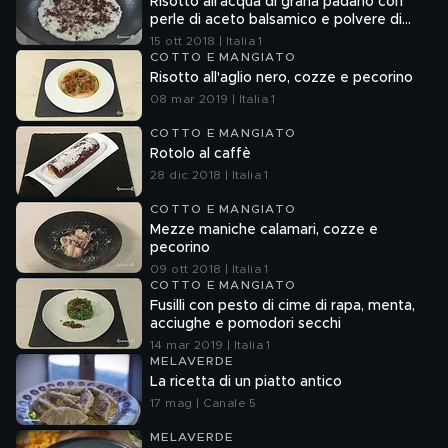
Risotto all'acqua di grana padano con
perle di aceto balsamico e polvere di
prosciutto crudo
15 ott 2018 | Italia 1
COTTO E MANGIATO
Risotto all'aglio nero, cozze e pecorino
08 mar 2019 | Italia 1
COTTO E MANGIATO
Rotolo al caffè
28 dic 2018 | Italia 1
COTTO E MANGIATO
Mezze maniche calamari, cozze e
pecorino
09 ott 2018 | Italia 1
COTTO E MANGIATO
Fusilli con pesto di cime di rapa, menta,
acciughe e pomodori secchi
14 mar 2019 | Italia 1
MELAVERDE
La ricetta di un piatto antico
17 mag | Canale 5
MELAVERDE