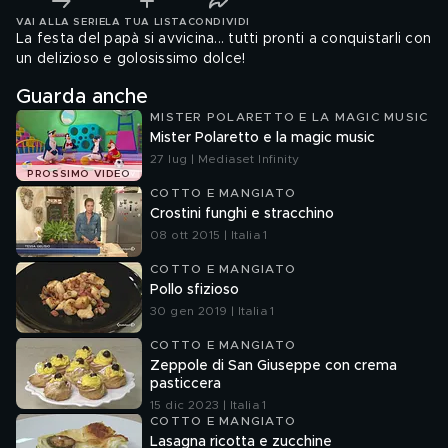
VAI ALLA SERIE
LA TUA LISTA
CONDIVIDI
La festa del papà si avvicina... tutti pronti a conquistarli con
un delizioso e golosissimo dolce!
Guarda anche
MISTER POLARETTO E LA MAGIC MUSIC
Mister Polaretto e la magic music
27 lug | Mediaset Infinity
PROSSIMO VIDEO
COTTO E MANGIATO
Crostini funghi e stracchino
08 ott 2015 | Italia 1
COTTO E MANGIATO
Pollo sfizioso
30 gen 2019 | Italia 1
COTTO E MANGIATO
Zeppole di San Giuseppe con crema
pasticcera
15 dic 2023 | Italia 1
COTTO E MANGIATO
Lasagna ricotta e zucchine