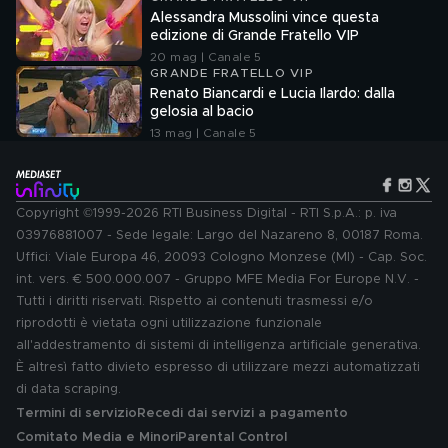
Alessandra Mussolini vince questa
edizione di Grande Fratello VIP
20 mag | Canale 5
GRANDE FRATELLO VIP
Renato Biancardi e Lucia Ilardo: dalla
gelosia al bacio
13 mag | Canale 5
Copyright ©1999-2026 RTI Business Digital - RTI S.p.A.: p. iva
03976881007 - Sede legale: Largo del Nazareno 8, 00187 Roma.
Uffici: Viale Europa 46, 20093 Cologno Monzese (MI) - Cap. Soc.
int. vers. € 500.000.007 - Gruppo MFE Media For Europe N.V. -
Tutti i diritti riservati. Rispetto ai contenuti trasmessi e/o
riprodotti è vietata ogni utilizzazione funzionale
all'addestramento di sistemi di intelligenza artificiale generativa.
È altresì fatto divieto espresso di utilizzare mezzi automatizzati
di data scraping.
Termini di servizio
Recedi dai servizi a pagamento
Comitato Media e Minori
Parental Control