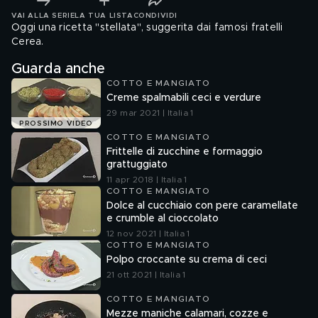
VAI ALLA SERIE
LA TUA LISTA
CONDIVIDI
Oggi una ricetta "stellata", suggerita dai famosi fratelli
Cerea.
Guarda anche
COTTO E MANGIATO
Creme spalmabili ceci e verdure
29 mar 2021 | Italia 1
PROSSIMO VIDEO
COTTO E MANGIATO
Frittelle di zucchine e formaggio
grattuggiato
11 apr 2018 | Italia 1
COTTO E MANGIATO
Dolce al cucchiaio con pere caramellate
e crumble al cioccolato
12 nov 2021 | Italia 1
COTTO E MANGIATO
Polpo croccante su crema di ceci
21 ott 2021 | Italia 1
COTTO E MANGIATO
Mezze maniche calamari, cozze e