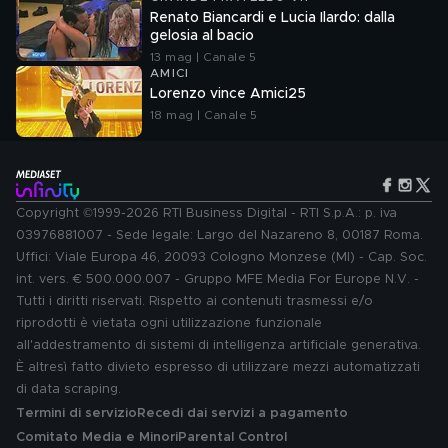
Renato Biancardi e Lucia Ilardo: dalla
gelosia al bacio
13 mag | Canale 5
AMICI
Lorenzo vince Amici25
18 mag | Canale 5
Copyright ©1999-2026 RTI Business Digital - RTI S.p.A.: p. iva
03976881007 - Sede legale: Largo del Nazareno 8, 00187 Roma.
Uffici: Viale Europa 46, 20093 Cologno Monzese (MI) - Cap. Soc.
int. vers. € 500.000.007 - Gruppo MFE Media For Europe N.V. -
Tutti i diritti riservati. Rispetto ai contenuti trasmessi e/o
riprodotti è vietata ogni utilizzazione funzionale
all'addestramento di sistemi di intelligenza artificiale generativa.
È altresì fatto divieto espresso di utilizzare mezzi automatizzati
di data scraping.
Termini di servizio
Recedi dai servizi a pagamento
Comitato Media e Minori
Parental Control