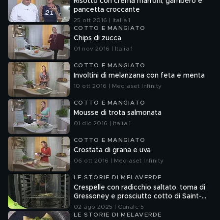
Risotto con crema marroni, gambero e
pancetta croccante
25 ott 2016 | Italia 1
COTTO E MANGIATO
Chips di zucca
01 nov 2016 | Italia 1
COTTO E MANGIATO
Involtini di melanzana con feta e menta
10 ott 2016 | Mediaset Infinity
COTTO E MANGIATO
Mousse di trota salmonata
01 dic 2016 | Italia 1
COTTO E MANGIATO
Crostata di grana e uva
06 ott 2016 | Mediaset Infinity
LE STORIE DI MELAVERDE
Crespelle con radicchio saltato, toma di
Gressoney e prosciutto cotto di Saint-
Oyen
02 ago 2025 | Canale 5
LE STORIE DI MELAVERDE