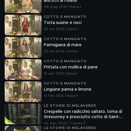
Biscotti al muesli
08 mag 2015 | Italia 1
COTTO E MANGIATO
Torta susine e noci
26 set 2014 | Italia 1
COTTO E MANGIATO
Parmigiana di mare
25 set 2014 | Italia 1
COTTO E MANGIATO
Frittata con mollica di pane
15 apr 2015 | Italia 1
COTTO E MANGIATO
Linguine panna e limone
13 feb 2015 | Italia 1
LE STORIE DI MELAVERDE
Crespelle con radicchio saltato, toma di
Gressoney e prosciutto cotto di Saint-
Oyen
02 ago 2025 | Canale 5
LE STORIE DI MELAVERDE