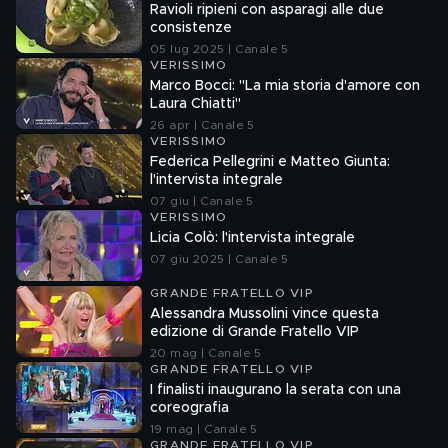
Ravioli ripieni con asparagi alle due
consistenze
05 lug 2025 | Canale 5
VERISSIMO
Marco Bocci: "La mia storia d'amore con
Laura Chiatti"
26 apr | Canale 5
VERISSIMO
Federica Pellegrini e Matteo Giunta:
l'intervista integrale
07 giu | Canale 5
VERISSIMO
Licia Colò: l'intervista integrale
07 giu 2025 | Canale 5
GRANDE FRATELLO VIP
Alessandra Mussolini vince questa
edizione di Grande Fratello VIP
20 mag | Canale 5
GRANDE FRATELLO VIP
I finalisti inaugurano la serata con una
coreografia
19 mag | Canale 5
GRANDE FRATELLO VIP