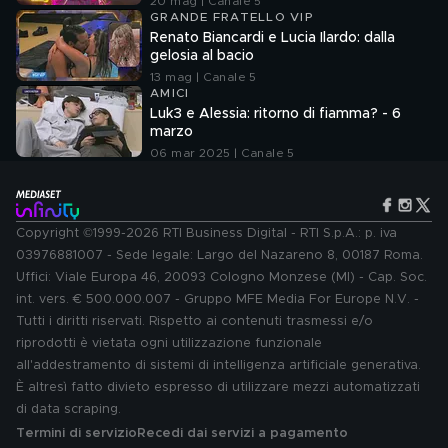
20 mag | Canale 5
GRANDE FRATELLO VIP
Renato Biancardi e Lucia Ilardo: dalla
gelosia al bacio
13 mag | Canale 5
AMICI
Luk3 e Alessia: ritorno di fiamma? - 6
marzo
06 mar 2025 | Canale 5
Copyright ©1999-2026 RTI Business Digital - RTI S.p.A.: p. iva
03976881007 - Sede legale: Largo del Nazareno 8, 00187 Roma.
Uffici: Viale Europa 46, 20093 Cologno Monzese (MI) - Cap. Soc.
int. vers. € 500.000.007 - Gruppo MFE Media For Europe N.V. -
Tutti i diritti riservati. Rispetto ai contenuti trasmessi e/o
riprodotti è vietata ogni utilizzazione funzionale
all'addestramento di sistemi di intelligenza artificiale generativa.
È altresì fatto divieto espresso di utilizzare mezzi automatizzati
di data scraping.
Termini di servizio
Recedi dai servizi a pagamento