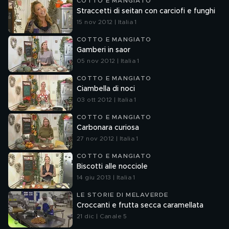
COTTO E MANGIATO
Straccetti di seitan con carciofi e funghi
15 nov 2012 | Italia 1
COTTO E MANGIATO
Gamberi in saor
05 nov 2012 | Italia 1
COTTO E MANGIATO
Ciambella di noci
03 ott 2012 | Italia 1
COTTO E MANGIATO
Carbonara curiosa
27 nov 2012 | Italia 1
COTTO E MANGIATO
Biscotti alle nocciole
14 giu 2013 | Italia 1
LE STORIE DI MELAVERDE
Croccanti e frutta secca caramellata
21 dic | Canale 5