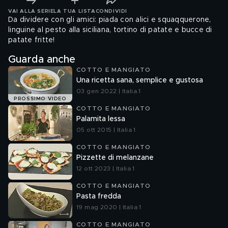
VAI ALLA SERIE
LA TUA LISTA
CONDIVIDI
Da dividere con gli amici: piada con alici e squaqquerone,
linguine al pesto alla siciliana, tortino di patate e bucce di
patate fritte!
Guarda anche
COTTO E MANGIATO
Una ricetta sana, semplice e gustosa
03 gen 2022 | Italia 1
PROSSIMO VIDEO
COTTO E MANGIATO
Palamita lessa
05 ott 2015 | Italia 1
COTTO E MANGIATO
Pizzette di melanzane
12 ott 2023 | Italia 1
COTTO E MANGIATO
Pasta fredda
19 mag 2020 | Italia 1
COTTO E MANGIATO