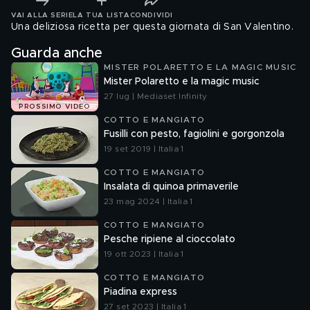
VAI ALLA SERIE
LA TUA LISTA
CONDIVIDI
Una deliziosa ricetta per questa giornata di San Valentino.
Guarda anche
MISTER POLARETTO E LA MAGIC MUSIC
Mister Polaretto e la magic music
27 lug | Mediaset Infinity
PROSSIMO VIDEO
COTTO E MANGIATO
Fusilli con pesto, fagiolini e gorgonzola
19 set 2019 | Italia 1
COTTO E MANGIATO
Insalata di quinoa primaverile
23 mag 2024 | Italia 1
COTTO E MANGIATO
Pesche ripiene al cioccolato
19 ott 2023 | Italia 1
COTTO E MANGIATO
Piadina express
27 set 2023 | Italia 1