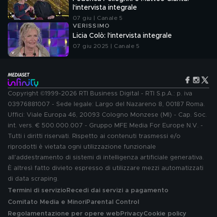
l'intervista integrale
07 giu | Canale 5
VERISSIMO
Licia Colò: l'intervista integrale
07 giu 2025 | Canale 5
Copyright ©1999-2026 RTI Business Digital - RTI S.p.A.: p. iva
03976881007 - Sede legale: Largo del Nazareno 8, 00187 Roma.
Uffici: Viale Europa 46, 20093 Cologno Monzese (MI) - Cap. Soc.
int. vers. € 500.000.007 - Gruppo MFE Media For Europe N.V. -
Tutti i diritti riservati. Rispetto ai contenuti trasmessi e/o
riprodotti è vietata ogni utilizzazione funzionale
all'addestramento di sistemi di intelligenza artificiale generativa.
È altresì fatto divieto espresso di utilizzare mezzi automatizzati
di data scraping.
Termini di servizio
Recedi dai servizi a pagamento
Comitato Media e Minori
Parental Control
Regolamentazione per opere web
Privacy
Cookie policy