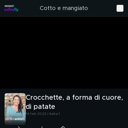
Cotto e mangiato
Crocchette, a forma di cuore,
di patate
14 feb 2023 | Italia 1