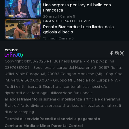
Una sorpresa per Ilary e il ballo con
Francesca
20 mag | Canale 5
GRANDE FRATELLO VIP
Renato Biancardi e Lucia Ilardo: dalla
gelosia al bacio
13 mag | Canale 5
Copyright ©1999-2026 RTI Business Digital - RTI S.p.A.: p. iva
03976881007 - Sede legale: Largo del Nazareno 8, 00187 Roma.
Uffici: Viale Europa 46, 20093 Cologno Monzese (MI) - Cap. Soc.
int. vers. € 500.000.007 - Gruppo MFE Media For Europe N.V. -
Tutti i diritti riservati. Rispetto ai contenuti trasmessi e/o
riprodotti è vietata ogni utilizzazione funzionale
all'addestramento di sistemi di intelligenza artificiale generativa.
È altresì fatto divieto espresso di utilizzare mezzi automatizzati
di data scraping.
Termini di servizio
Recedi dai servizi a pagamento
Comitato Media e Minori
Parental Control