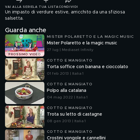
VAI ALLA SERIE
LA TUA LISTA
CONDIVIDI
Un impasto di verdure estive, arricchito da una sfiziosa
salsetta.
Guarda anche
MISTER POLARETTO E LA MAGIC MUSIC
Mister Polaretto e la magic music
27 lug | Mediaset Infinity
PROSSIMO VIDEO
COTTO E MANGIATO
Torta soffice con banana e cioccolato
01 feb 2013 | Italia 1
COTTO E MANGIATO
Polpo alla catalana
04 mag 2022 | Italia 1
COTTO E MANGIATO
Trota su letto di castagne
08 gen 2013 | Italia 1
COTTO E MANGIATO
Crostini vongole e cannellini