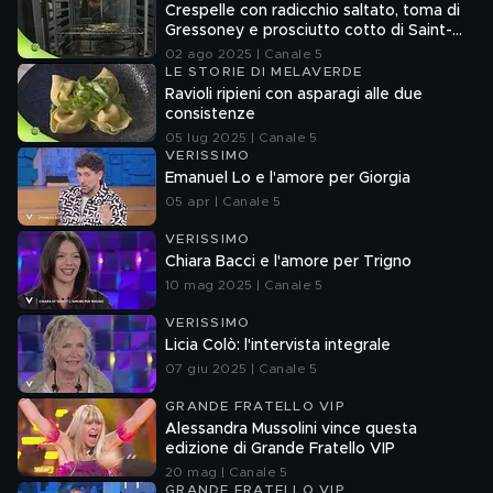
Crespelle con radicchio saltato, toma di
Gressoney e prosciutto cotto di Saint-
Oyen
02 ago 2025 | Canale 5
LE STORIE DI MELAVERDE
Ravioli ripieni con asparagi alle due
consistenze
05 lug 2025 | Canale 5
VERISSIMO
Emanuel Lo e l'amore per Giorgia
05 apr | Canale 5
VERISSIMO
Chiara Bacci e l'amore per Trigno
10 mag 2025 | Canale 5
VERISSIMO
Licia Colò: l'intervista integrale
07 giu 2025 | Canale 5
GRANDE FRATELLO VIP
Alessandra Mussolini vince questa
edizione di Grande Fratello VIP
20 mag | Canale 5
GRANDE FRATELLO VIP