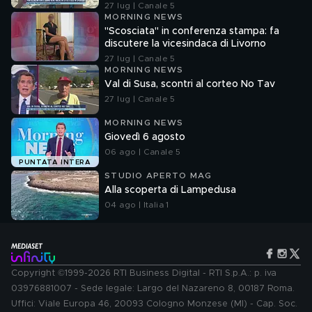
27 lug | Canale 5
MORNING NEWS
"Scosciata" in conferenza stampa: fa
discutere la vicesindaca di Livorno
27 lug | Canale 5
MORNING NEWS
Val di Susa, scontri al corteo No Tav
27 lug | Canale 5
MORNING NEWS
Giovedì 6 agosto
06 ago | Canale 5
PUNTATA INTERA
STUDIO APERTO MAG
Alla scoperta di Lampedusa
04 ago | Italia 1
Copyright ©1999-2026 RTI Business Digital - RTI S.p.A.: p. iva
03976881007 - Sede legale: Largo del Nazareno 8, 00187 Roma.
Uffici: Viale Europa 46, 20093 Cologno Monzese (MI) - Cap. Soc.