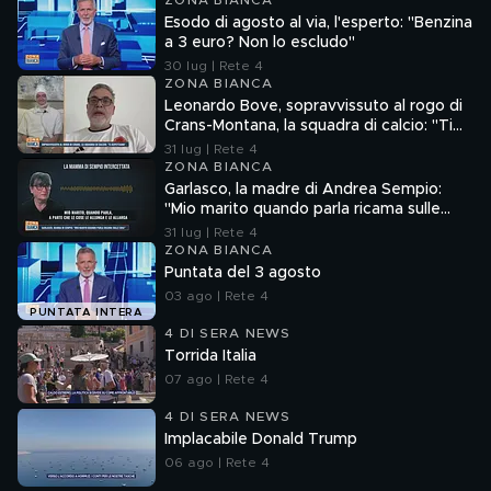
ZONA BIANCA
Esodo di agosto al via, l'esperto: "Benzina
a 3 euro? Non lo escludo"
30 lug | Rete 4
ZONA BIANCA
Leonardo Bove, sopravvissuto al rogo di
Crans-Montana, la squadra di calcio: "Ti
aspettiamo"
31 lug | Rete 4
ZONA BIANCA
Garlasco, la madre di Andrea Sempio:
"Mio marito quando parla ricama sulle
cose"
31 lug | Rete 4
ZONA BIANCA
Puntata del 3 agosto
03 ago | Rete 4
PUNTATA INTERA
4 DI SERA NEWS
Torrida Italia
07 ago | Rete 4
4 DI SERA NEWS
Implacabile Donald Trump
06 ago | Rete 4