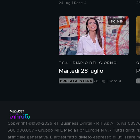
o
24 lug | Rete 4
25
50 MIN
TG4 - DIARIO DEL GIORNO
Q
Martedì 28 luglio
P
28 lug | Rete 4
PUNTATA INTERA
P
Copyright ©1999-2026 RTI Business Digital - RTI S.p.A.: p. iva 039
500.000.007 - Gruppo MFE Media For Europe N.V. - Tutti i diritti ris
artificiale generativa. È altresì fatto divieto espresso di utilizzare