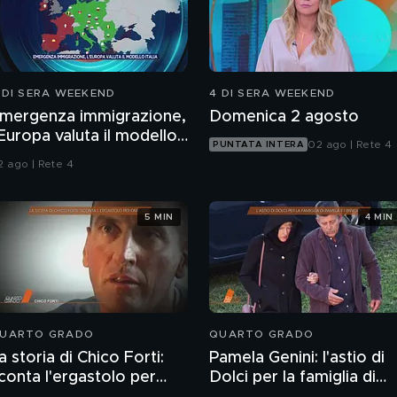
 DI SERA WEEKEND
4 DI SERA WEEKEND
mergenza immigrazione,
Domenica 2 agosto
'Europa valuta il modello
02 ago | Rete 4
PUNTATA INTERA
talia
2 ago | Rete 4
5 MIN
4 MIN
UARTO GRADO
QUARTO GRADO
a storia di Chico Forti:
Pamela Genini: l'astio di
conta l'ergastolo per
Dolci per la famiglia di