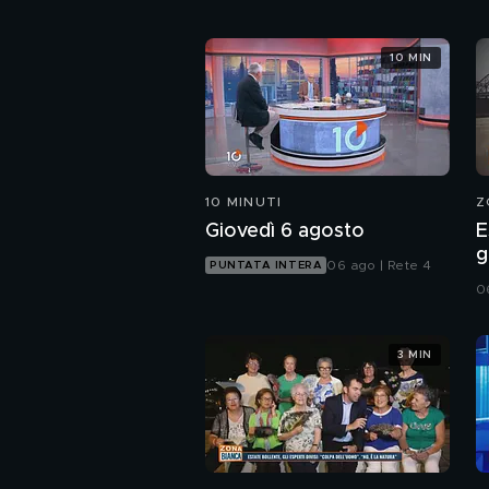
10 MIN
10 MINUTI
Z
Giovedì 6 agosto
E
g
06 ago | Rete 4
PUNTATA INTERA
i
0
3 MIN