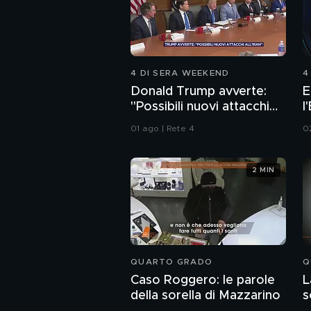
4 DI SERA WEEKEND
4
Donald Trump avverte:
E
"Possibili nuovi attacchi
l
all'Iran"
I
01 ago | Rete 4
0
2 MIN
QUARTO GRADO
Q
Caso Roggero: le parole
L
della sorella di Mazzarino
s