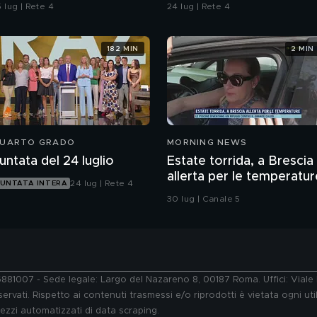
micidio
Pamela
 lug | Rete 4
24 lug | Rete 4
182 MIN
2 MIN
UARTO GRADO
MORNING NEWS
untata del 24 luglio
Estate torrida, a Brescia
allerta per le temperatur
24 lug | Rete 4
UNTATA INTERA
30 lug | Canale 5
76881007 - Sede legale: Largo del Nazareno 8, 00187 Roma. Uffici: Vial
ervati. Rispetto ai contenuti trasmessi e/o riprodotti è vietata ogni uti
 mezzi automatizzati di data scraping.