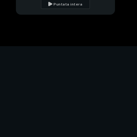
dell'Unità
Puntata intera
Il primo partito?
Quello dell'astensione
Inflazione, l'autunno
caldo degli italiani
PROSSIMO VIDEO
Dalla piazza al
parlamento, la corsa di
chi dice no
I virologi lasciano il
camice per un seggio