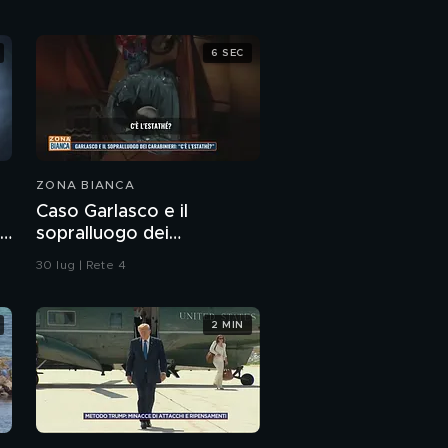
6 SEC
ZONA BIANCA
Caso Garlasco e il
no
sopralluogo dei
Carabinieri
30 lug | Rete 4
2 MIN