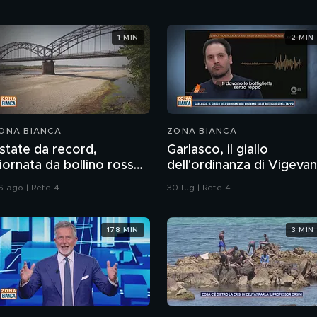
1 MIN
2 MIN
ONA BIANCA
ZONA BIANCA
state da record,
Garlasco, il giallo
iornata da bollino rosso
dell'ordinanza di Vigeva
n 27 città
sulle bottiglie senza
6 ago | Rete 4
30 lug | Rete 4
tappo
178 MIN
3 MIN