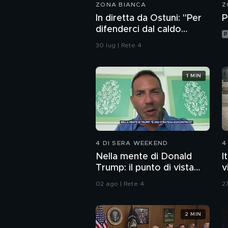
ZONA BIANCA
Z
In diretta da Ostuni: "Per
P
difenderci dal caldo
P
abbiamo solo i ventagli"
30 lug | Rete 4
1 MIN
4 DI SERA WEEKEND
4
Nella mente di Donald
I
Trump: il punto di vista
v
dello psichiatra Leonardo
02 ago | Rete 4
27
Mendolicchio
2 MIN