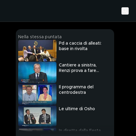
Nella stessa puntata
Pd a caccia di alleati:
base in rivolta
Cantiere a sinistra,
Renzi prova a fare
centro
Il programma del
centrodestra
Le ultime di Osho
In diretta dalla Festa