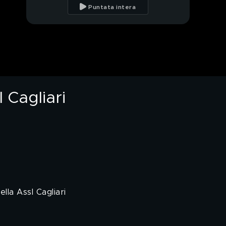
Casamatta
Puntata intera
"La senti questa
voce", un progetto
della Assl Cagliari
Fondazione Aiutiamoli
Onlus aiuta i tuoi cari
 Cagliari
PROSSIMO VIDEO
Lo stigma della
malattia mentale si
può combattere
lla Assl Cagliari