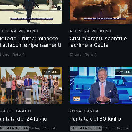
 DI SERA WEEKEND
4 DI SERA WEEKEND
etodo Trump: minacce
Crisi migranti, scontri e
i attacchi e ripensamenti
lacrime a Ceuta
2 ago | Rete 4
01 ago | Rete 4
182 MIN
172 MIN
UARTO GRADO
ZONA BIANCA
untata del 24 luglio
Puntata del 30 luglio
24 lug | Rete 4
30 lug | Rete 4
UNTATA INTERA
PUNTATA INTERA