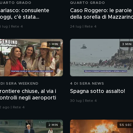
UARTO GRADO
QUARTO GRADO
arlasco: consulente
Caso Roggero: le parole
oggi, c'è stata
della sorella di Mazzarin
ontaminazione sulle
 lug | Rete 4
24 lug | Rete 4
nghie?
1 MIN
3 MIN
 DI SERA WEEKEND
4 DI SERA NEWS
rontiere chiuse, al via i
Spagna sotto assalto!
ontrolli negli aeroporti
30 lug | Rete 4
2 ago | Rete 4
2 MIN
55 SEC