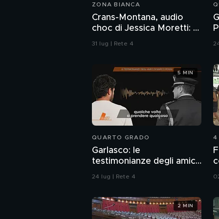
ZONA BIANCA
Q
Crans-Montana, audio
G
choc di Jessica Moretti: "I
P
bengala? Fatti arrivare
c
31 lug | Rete 4
24
dalla Francia"
u
5 MIN
QUARTO GRADO
4
Garlasco: le
F
testimonianze degli amici
c
di Marco Poggi
24 lug | Rete 4
0
2 MIN