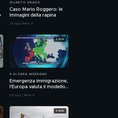
QUARTO GRADO
Caso Mario Roggero: le
o
immagini della rapina
24 lug | Rete 4
3 MIN
4 DI SERA WEEKEND
Emergenza immigrazione,
l'Europa valuta il modello
Italia
02 ago | Rete 4
3 MIN