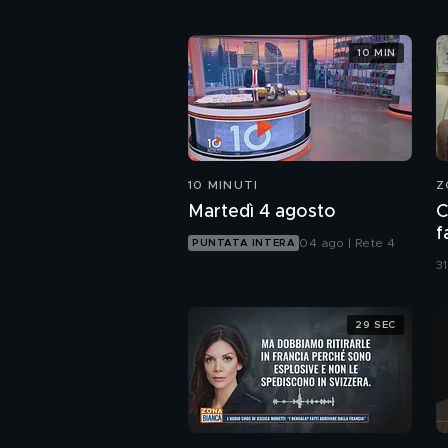
10 MIN
10 MINUTI
Z
Martedì 4 agosto
C
f
04 ago | Rete 4
PUNTATA INTERA
a
31
g
29 SEC