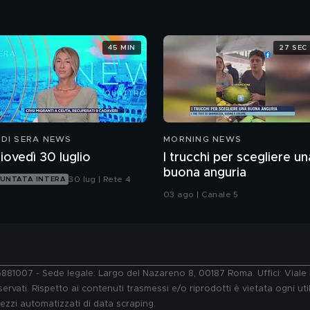
45 MIN
27 SEC
 DI SERA NEWS
MORNING NEWS
iovedì 30 luglio
I trucchi per scegliere un
buona anguria
30 lug | Rete 4
UNTATA INTERA
03 ago | Canale 5
76881007 - Sede legale: Largo del Nazareno 8, 00187 Roma. Uffici: Vial
ervati. Rispetto ai contenuti trasmessi e/o riprodotti è vietata ogni uti
 mezzi automatizzati di data scraping.