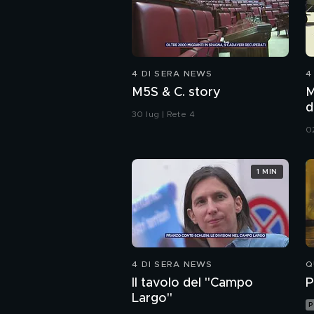
4 DI SERA NEWS
4
M5S & C. story
M
d
30 lug | Rete 4
0
1 MIN
4 DI SERA NEWS
Q
Il tavolo del "Campo
P
Largo"
P