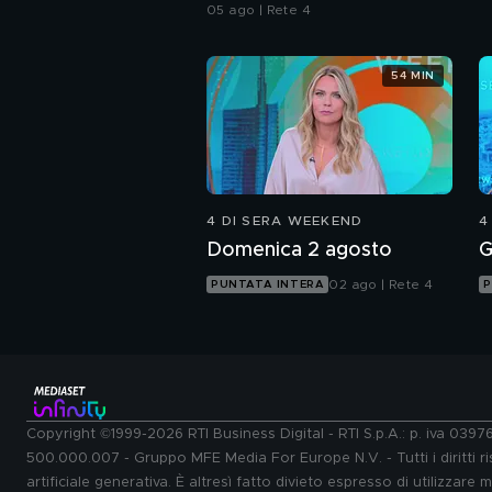
05 ago | Rete 4
54 MIN
4 DI SERA WEEKEND
4
Domenica 2 agosto
G
02 ago | Rete 4
PUNTATA INTERA
P
Copyright ©1999-2026 RTI Business Digital - RTI S.p.A.: p. iva 039
500.000.007 - Gruppo MFE Media For Europe N.V. - Tutti i diritti ris
artificiale generativa. È altresì fatto divieto espresso di utilizzare