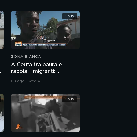
3 MIN
ZONA BIANCA
A Ceuta tra paura e
rabbia, i migranti:
"Sognamo l'Europa"
03 ago | Rete 4
6 MIN