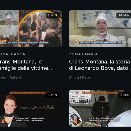
3 MIN
16 MIN
ONA BIANCA
ZONA BIANCA
rans-Montana, le
Crans-Montana, la storia
amiglie delle vittime
di Leonardo Bove, dato
spettano ancora
per disperso nel rogo
 lug | Rete 4
31 lug | Rete 4
iustizia
5 MIN
2 MIN