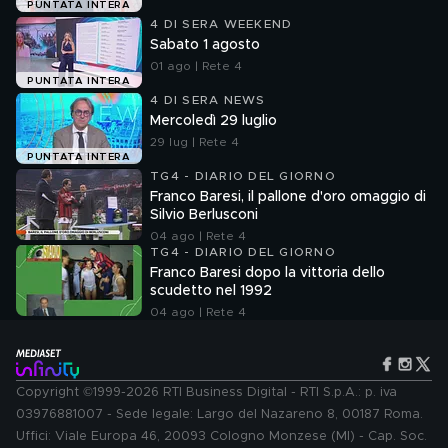
PUNTATA INTERA
4 DI SERA WEEKEND
Sabato 1 agosto
01 ago | Rete 4
PUNTATA INTERA
4 DI SERA NEWS
Mercoledì 29 luglio
29 lug | Rete 4
PUNTATA INTERA
TG4 - DIARIO DEL GIORNO
Franco Baresi, il pallone d'oro omaggio di
Silvio Berlusconi
04 ago | Rete 4
TG4 - DIARIO DEL GIORNO
Franco Baresi dopo la vittoria dello
scudetto nel 1992
04 ago | Rete 4
Copyright ©1999-2026 RTI Business Digital - RTI S.p.A.: p. iva
03976881007 - Sede legale: Largo del Nazareno 8, 00187 Roma.
Uffici: Viale Europa 46, 20093 Cologno Monzese (MI) - Cap. Soc.