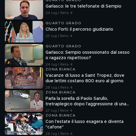
QUARTO GRADO
Garlasco: le tre telefonate di Sempio
24 lug | Rete 4
QUARTO GRADO
Chico Forti: il percorso giudiziario
25 lug | Rete 4
QUARTO GRADO
Garlasco: Sempio ossessionato dal sesso
o ragazzo rispettoso?
24 lug | Rete 4
ZONA BIANCA
Vacanze di lusso a Saint Tropez, dove
due lettini costano 800 euro al giorno
28 lug | Rete 4
ZONA BIANCA
Parla la sorella di Paolo Sarullo,
tretraplegico dopo l'aggressione di una
baby gang
27 lug | Rete 4
ZONA BIANCA
Con l'estate il lusso esagera e diventa
"cafone"
28 lug | Rete 4