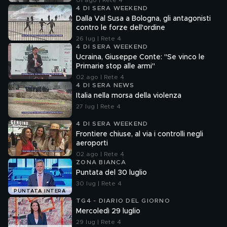
01 ago | Rete 4
4 DI SERA WEEKEND
Dalla Val Susa a Bologna, gli antagonisti
contro le forze dell'ordine
26 lug | Rete 4
4 DI SERA WEEKEND
Ucraina, Giuseppe Conte: "Se vinco le
Primarie stop alle armi"
02 ago | Rete 4
4 DI SERA NEWS
Italia nella morsa della violenza
27 lug | Rete 4
4 DI SERA WEEKEND
Frontiere chiuse, al via i controlli negli
aeroporti
02 ago | Rete 4
ZONA BIANCA
Puntata del 30 luglio
30 lug | Rete 4
PUNTATA INTERA
TG4 - DIARIO DEL GIORNO
Mercoledì 29 luglio
29 lug | Rete 4