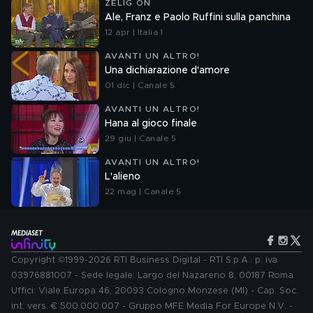
ZELIG ON
Ale, Franz e Paolo Ruffini sulla panchina
12 apr | Italia 1
AVANTI UN ALTRO!
Una dichiarazione d'amore
01 dic | Canale 5
AVANTI UN ALTRO!
Hana al gioco finale
29 giu | Canale 5
AVANTI UN ALTRO!
L'alieno
22 mag | Canale 5
Copyright ©1999-2026 RTI Business Digital - RTI S.p.A.: p. iva
03976881007 - Sede legale: Largo del Nazareno 8, 00187 Roma.
Uffici: Viale Europa 46, 20093 Cologno Monzese (MI) - Cap. Soc.
int. vers. € 500.000.007 - Gruppo MFE Media For Europe N.V. -