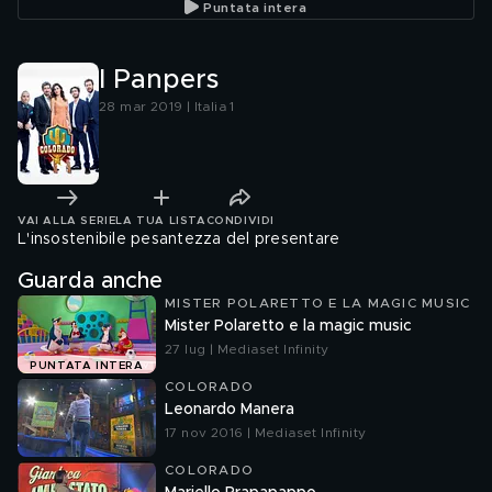
Puntata intera
I Panpers
28 mar 2019 | Italia 1
VAI ALLA SERIE
LA TUA LISTA
CONDIVIDI
L'insostenibile pesantezza del presentare
Guarda anche
MISTER POLARETTO E LA MAGIC MUSIC
Mister Polaretto e la magic music
27 lug | Mediaset Infinity
PUNTATA INTERA
COLORADO
Leonardo Manera
17 nov 2016 | Mediaset Infinity
COLORADO