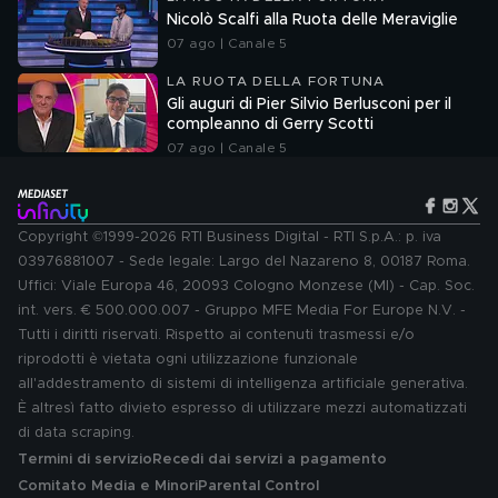
Nicolò Scalfi alla Ruota delle Meraviglie
07 ago | Canale 5
LA RUOTA DELLA FORTUNA
Gli auguri di Pier Silvio Berlusconi per il
compleanno di Gerry Scotti
07 ago | Canale 5
Copyright ©1999-2026 RTI Business Digital - RTI S.p.A.: p. iva
03976881007 - Sede legale: Largo del Nazareno 8, 00187 Roma.
Uffici: Viale Europa 46, 20093 Cologno Monzese (MI) - Cap. Soc.
int. vers. € 500.000.007 - Gruppo MFE Media For Europe N.V. -
Tutti i diritti riservati. Rispetto ai contenuti trasmessi e/o
riprodotti è vietata ogni utilizzazione funzionale
all'addestramento di sistemi di intelligenza artificiale generativa.
È altresì fatto divieto espresso di utilizzare mezzi automatizzati
di data scraping.
Termini di servizio
Recedi dai servizi a pagamento
Comitato Media e Minori
Parental Control