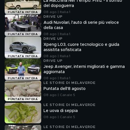
La Macchina Nel Tempo: Prinz - Il sorriso
del dopoguerra
08 ago | Italia 1
PUNTATA INTERA
DRIVE UP
Audi Nuvolari, l'auto di serie più veloce
della casa
08 ago | Italia 1
PUNTATA INTERA
DRIVE UP
Xpeng L03, cuore tecnologico e guida
assistita sofisticata
08 ago | Italia 1
PUNTATA INTERA
DRIVE UP
Jeep Avenger, interni migliorati e gamma
aggiornata
08 ago | Italia 1
PUNTATA INTERA
LE STORIE DI MELAVERDE
Puntata dell'8 agosto
08 ago | Canale 5
PUNTATA INTERA
LE STORIE DI MELAVERDE
Le uova di seppia
08 ago | Canale 5
LE STORIE DI MELAVERDE