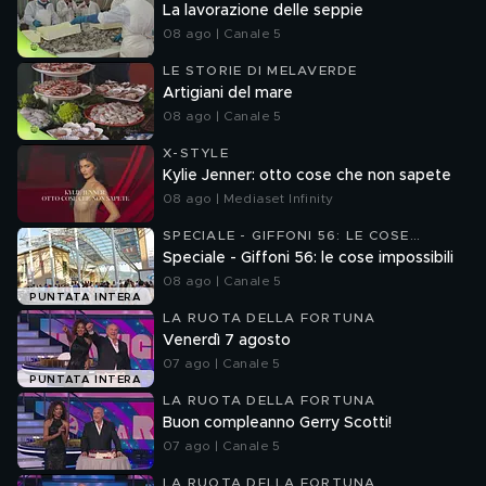
La lavorazione delle seppie
08 ago | Canale 5
LE STORIE DI MELAVERDE
Artigiani del mare
08 ago | Canale 5
X-STYLE
Kylie Jenner: otto cose che non sapete
08 ago | Mediaset Infinity
SPECIALE - GIFFONI 56: LE COSE
IMPOSSIBILI
Speciale - Giffoni 56: le cose impossibili
08 ago | Canale 5
PUNTATA INTERA
LA RUOTA DELLA FORTUNA
Venerdì 7 agosto
07 ago | Canale 5
PUNTATA INTERA
LA RUOTA DELLA FORTUNA
Buon compleanno Gerry Scotti!
07 ago | Canale 5
LA RUOTA DELLA FORTUNA