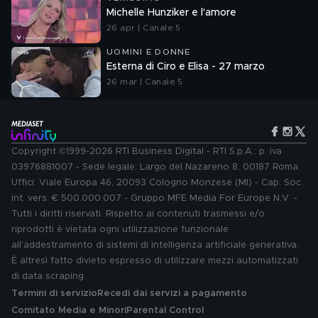
Michelle Hunziker e l'amore
26 apr | Canale 5
UOMINI E DONNE
Esterna di Ciro e Elisa - 27 marzo
26 mar | Canale 5
Copyright ©1999-2026 RTI Business Digital - RTI S.p.A.: p. iva
03976881007 - Sede legale: Largo del Nazareno 8, 00187 Roma.
Uffici: Viale Europa 46, 20093 Cologno Monzese (MI) - Cap. Soc.
int. vers. € 500.000.007 - Gruppo MFE Media For Europe N.V. -
Tutti i diritti riservati. Rispetto ai contenuti trasmessi e/o
riprodotti è vietata ogni utilizzazione funzionale
all'addestramento di sistemi di intelligenza artificiale generativa.
È altresì fatto divieto espresso di utilizzare mezzi automatizzati
di data scraping.
Termini di servizio
Recedi dai servizi a pagamento
Comitato Media e Minori
Parental Control