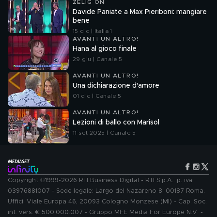
ZELIG ON
Davide Paniate a Max Pieriboni: mangiare
bene
15 dic | Italia 1
AVANTI UN ALTRO!
Hana al gioco finale
29 giu | Canale 5
AVANTI UN ALTRO!
Una dichiarazione d'amore
01 dic | Canale 5
AVANTI UN ALTRO!
Lezioni di ballo con Marisol
11 set 2025 | Canale 5
Copyright ©1999-2026 RTI Business Digital - RTI S.p.A.: p. iva
03976881007 - Sede legale: Largo del Nazareno 8, 00187 Roma.
Uffici: Viale Europa 46, 20093 Cologno Monzese (MI) - Cap. Soc.
int. vers. € 500.000.007 - Gruppo MFE Media For Europe N.V. -