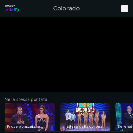
Colorado
Nella stessa puntata
Prose pompeiane
In attesa della corona...
Serenata