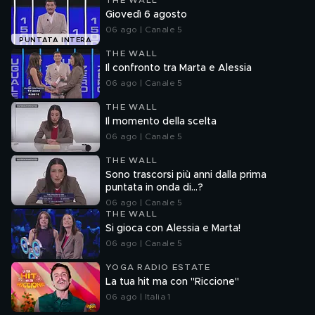
THE WALL
Giovedì 6 agosto
06 ago | Canale 5
PUNTATA INTERA
THE WALL
Il confronto tra Marta e Alessia
06 ago | Canale 5
THE WALL
Il momento della scelta
06 ago | Canale 5
THE WALL
Sono trascorsi più anni dalla prima
puntata in onda di...?
06 ago | Canale 5
THE WALL
Si gioca con Alessia e Marta!
06 ago | Canale 5
YOGA RADIO ESTATE
La tua hit ma con "Riccione"
06 ago | Italia 1