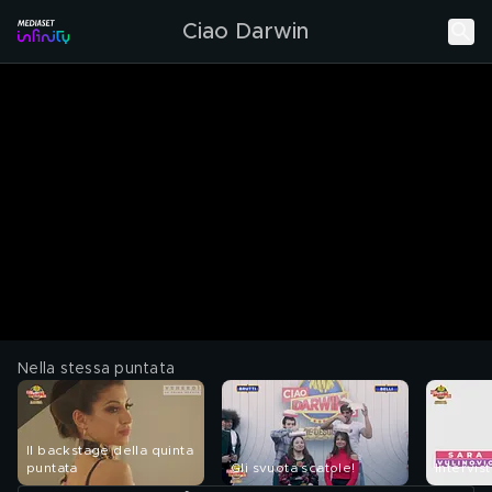
Ciao Darwin
Nella stessa puntata
Il backstage della quinta
puntata
Gli svuota scatole!
Intervis