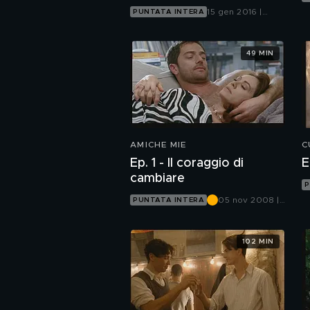
nascondere la morte
15 gen 2016 |
PUNTATA INTERA
Canale 5
49 MIN
AMICHE MIE
C
Ep. 1 - Il coraggio di
E
cambiare
P
05 nov 2008 |
PUNTATA INTERA
Canale 5
102 MIN