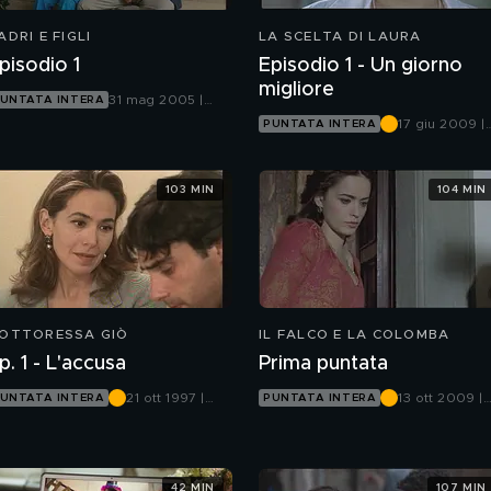
ADRI E FIGLI
LA SCELTA DI LAURA
pisodio 1
Episodio 1 - Un giorno
migliore
31 mag 2005 |
UNTATA INTERA
Canale 5
17 giu 2009 |
PUNTATA INTERA
Canale 5
103 MIN
104 MIN
OTTORESSA GIÒ
IL FALCO E LA COLOMBA
p. 1 - L'accusa
Prima puntata
21 ott 1997 |
13 ott 2009 |
UNTATA INTERA
PUNTATA INTERA
Canale 5
Canale 5
42 MIN
107 MIN