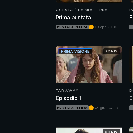
QUESTA È LA MIA TERRA
P
Prima puntata
E
09 apr 2006 |
PUNTATA INTERA
P
Canale 5
42 MIN
FAR AWAY
D
Episodio 1
E
03 giu | Canale
PUNTATA INTERA
P
5
60 MIN