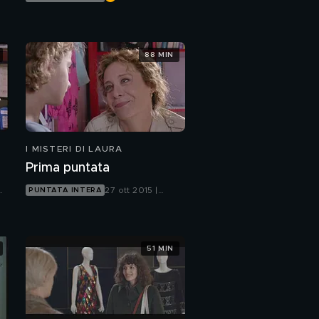
Canale 5
88 MIN
I MISTERI DI LAURA
Prima puntata
27 ott 2015 |
PUNTATA INTERA
Canale 5
51 MIN