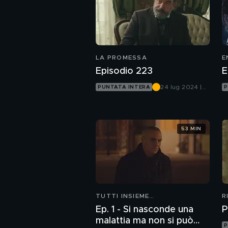
LA PROMESSA
E
Episodio 223
E
24 lug 2024 |
PUNTATA INTERA
P
Canale 5
53 MIN
TUTTI INSIEME
R
ALL'IMPROVVISO
Ep. 1 - Si nasconde una
P
malattia ma non si può
P