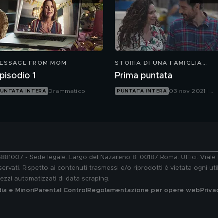
ESSAGE FROM MOM
STORIA DI UNA FAMIGLIA
PERBENE
pisodio 1
Prima puntata
Drammatico
03 nov 2021 |
UNTATA INTERA
PUNTATA INTERA
Canale 5
76881007 - Sede legale: Largo del Nazareno 8, 00187 Roma. Uffici: Vial
ervati. Rispetto ai contenuti trasmessi e/o riprodotti è vietata ogni uti
 mezzi automatizzati di data scraping.
a e Minori
Parental Control
Regolamentazione per opere web
Priva