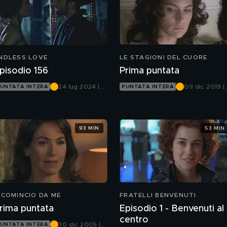
NDLESS LOVE
LE STAGIONI DEL CUORE
pisodio 156
Prima puntata
24 lug 2024 |
09 dic 2019 |
UNTATA INTERA
PUNTATA INTERA
Canale 5
Canale 5
93 MIN
53 MIN
ICOMINCIO DA ME
FRATELLI BENVENUTI
rima puntata
Episodio 1 - Benvenuti al
centro
30 dic 2005 |
UNTATA INTERA