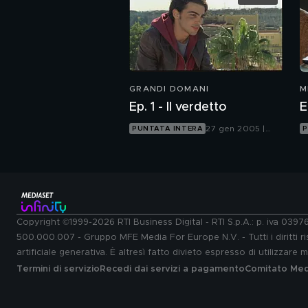
GRANDI DOMANI
M
Ep. 1 - Il verdetto
E
27 gen 2005 |
PUNTATA INTERA
P
Italia 1
Copyright ©1999-2026 RTI Business Digital - RTI S.p.A.: p. iva 039
500.000.007 - Gruppo MFE Media For Europe N.V. - Tutti i diritti ris
artificiale generativa. È altresì fatto divieto espresso di utilizzare
Termini di servizio
Recedi dai servizi a pagamento
Comitato Medi