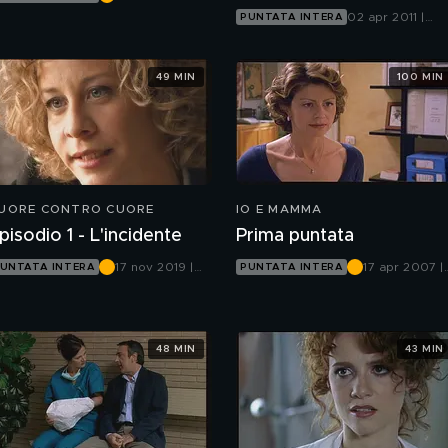
Canale 5
02 apr 2011 |
PUNTATA INTERA
Mediaset Extra
49 MIN
100 MIN
UORE CONTRO CUORE
IO E MAMMA
pisodio 1 - L'incidente
Prima puntata
17 nov 2019 |
17 apr 2007 |
UNTATA INTERA
PUNTATA INTERA
Rete 4
Rete 4
48 MIN
43 MIN