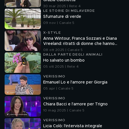
Grazia Cucinotta
30 mar 2025 | Rete 4
LE STORIE DI MELAVERDE
Sfumature di verde
09 nov | Canale 5
X-STYLE
Anna Wintour, Franca Sozzani e Diana
Vreeland: ritratti di donne che hanno
dettato tendenze
08 ott 2025 | Canale 5
DALLA PARTE DEGLI ANIMALI
Ho salvato un bombo
05 ott 2025 | Rete 4
VERISSIMO
Emanuel Lo e l'amore per Giorgia
05 apr | Canale 5
VERISSIMO
Chiara Bacci e l'amore per Trigno
10 mag 2025 | Canale 5
VERISSIMO
Licia Colò: l'intervista integrale