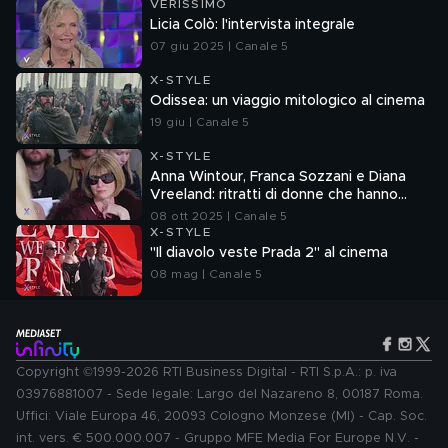
VERISSIMO
Licia Colò: l'intervista integrale
07 giu 2025 | Canale 5
X-STYLE
Odissea: un viaggio mitologico al cinema
19 giu | Canale 5
X-STYLE
Anna Wintour, Franca Sozzani e Diana
Vreeland: ritratti di donne che hanno
dettato tendenze
08 ott 2025 | Canale 5
X-STYLE
"Il diavolo veste Prada 2" al cinema
08 mag | Canale 5
Copyright ©1999-2026 RTI Business Digital - RTI S.p.A.: p. iva
03976881007 - Sede legale: Largo del Nazareno 8, 00187 Roma.
Uffici: Viale Europa 46, 20093 Cologno Monzese (MI) - Cap. Soc.
int. vers. € 500.000.007 - Gruppo MFE Media For Europe N.V. -