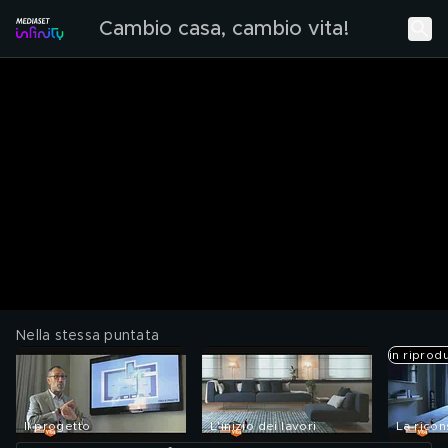
Cambio casa, cambio vita!
Nella stessa puntata
in riprod
Il progetto
L'inizio dei lavori
La rico