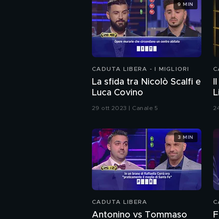
9 MIN
CADUTA LIBERA - I MIGLIORI
C
La sfida tra Nicolò Scalfi e
I
Luca Covino
L
29 ott 2023 | Canale 5
2
3 MIN
CADUTA LIBERA
C
Antonino vs Tommaso
F