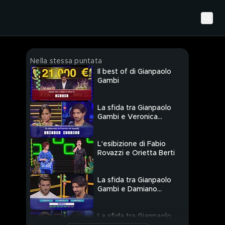
Nella stessa puntata
Il best of di Gianpaolo
Gambi
La sfida tra Gianpaolo
Gambi e Veronica
Gentili
L'esibizione di Fabio
Rovazzi e Orietta Berti
La sfida tra Gianpaolo
Gambi e Damiano
Carrara
La sfida tra Gianpaolo