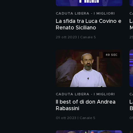
CADUTA LIBERA - I MIGLIORI
C
La sfida tra Luca Covino e
L
Renato Siciliano
M
29 ott 2023 | Canale 5
2
49 SEC
CADUTA LIBERA - I MIGLIORI
C
Il best of di don Andrea
L
Rabassini
B
R
01 ott 2023 | Canale 5
0