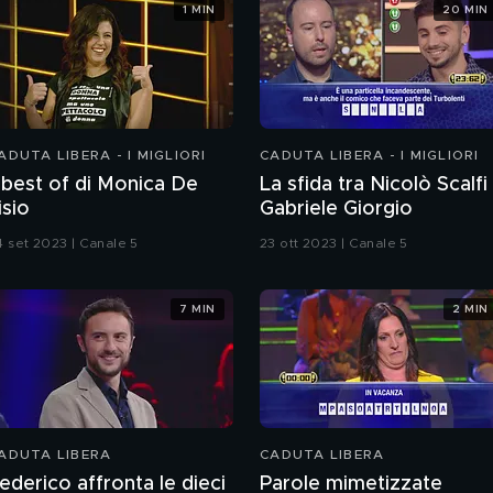
1 MIN
20 MIN
ADUTA LIBERA - I MIGLIORI
CADUTA LIBERA - I MIGLIORI
l best of di Monica De
La sfida tra Nicolò Scalfi
isio
Gabriele Giorgio
4 set 2023 | Canale 5
23 ott 2023 | Canale 5
7 MIN
2 MIN
ADUTA LIBERA
CADUTA LIBERA
ederico affronta le dieci
Parole mimetizzate