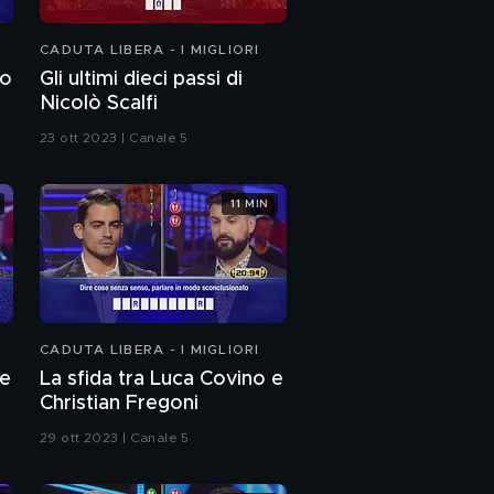
I migliori momenti della
CADUTA LIBERA - I MIGLIORI
quarta puntata
vo
Gli ultimi dieci passi di
Nicolò Scalfi
23 ott 2023 | Canale 5
11 MIN
CADUTA LIBERA - I MIGLIORI
 e
La sfida tra Luca Covino e
Christian Fregoni
29 ott 2023 | Canale 5