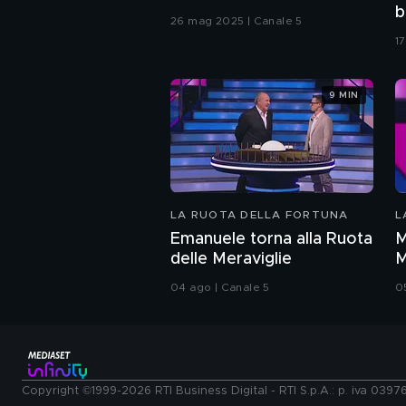
b
26 mag 2025 | Canale 5
1
9 MIN
LA RUOTA DELLA FORTUNA
L
Emanuele torna alla Ruota
M
delle Meraviglie
M
04 ago | Canale 5
0
Copyright ©1999-2026 RTI Business Digital - RTI S.p.A.: p. iva 039