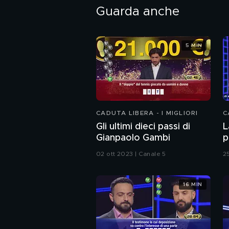
Guarda anche
5 MIN
CADUTA LIBERA - I MIGLIORI
C
Gli ultimi dieci passi di
L
Gianpaolo Gambi
p
02 ott 2023 | Canale 5
2
16 MIN