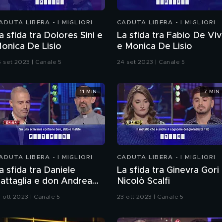
ADUTA LIBERA - I MIGLIORI
CADUTA LIBERA - I MIGLIORI
a sfida tra Dolores Sini e
La sfida tra Fabio De Vi
onica De Lisio
e Monica De Lisio
5 set 2023 | Canale 5
24 set 2023 | Canale 5
11 MIN
7 MIN
ADUTA LIBERA - I MIGLIORI
CADUTA LIBERA - I MIGLIORI
a sfida tra Daniele
La sfida tra Ginevra Gori
attaglia e don Andrea
Nicolò Scalfi
abassini
1 ott 2023 | Canale 5
23 ott 2023 | Canale 5