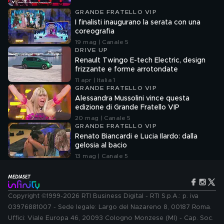
GRANDE FRATELLO VIP
I finalisti inaugurano la serata con una
coreografia
19 mag | Canale 5
DRIVE UP
Renault Twingo E-tech Electric, design
frizzante e forme arrotondate
11 apr | Italia 1
GRANDE FRATELLO VIP
Alessandra Mussolini vince questa
edizione di Grande Fratello VIP
20 mag | Canale 5
GRANDE FRATELLO VIP
Renato Biancardi e Lucia Ilardo: dalla
gelosia al bacio
13 mag | Canale 5
Copyright ©1999-2026 RTI Business Digital - RTI S.p.A.: p. iva
03976881007 - Sede legale: Largo del Nazareno 8, 00187 Roma.
Uffici: Viale Europa 46, 20093 Cologno Monzese (MI) - Cap. Soc.