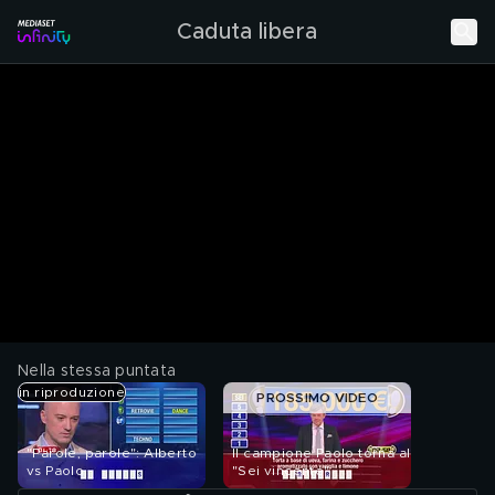
Caduta libera
Nella stessa puntata
in riproduzione
PROSSIMO VIDEO
"Parole, parole": Alberto
Il campione Paolo torna al
vs Paolo
"Sei vincente"