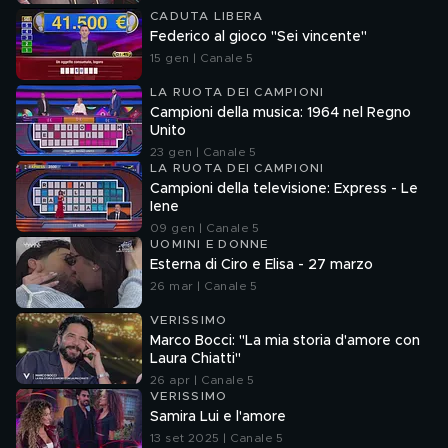
CADUTA LIBERA
Federico al gioco "Sei vincente"
15 gen | Canale 5
LA RUOTA DEI CAMPIONI
Campioni della musica: 1964 nel Regno
Unito
23 gen | Canale 5
LA RUOTA DEI CAMPIONI
Campioni della televisione: Express - Le
Iene
09 gen | Canale 5
UOMINI E DONNE
Esterna di Ciro e Elisa - 27 marzo
26 mar | Canale 5
VERISSIMO
Marco Bocci: "La mia storia d'amore con
Laura Chiatti"
26 apr | Canale 5
VERISSIMO
Samira Lui e l'amore
13 set 2025 | Canale 5