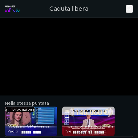
Caduta libera
Nella stessa puntata
in riproduzione
PROSSIMO VIDEO
"A casa di": Martina vs
Il campione Paolo torna al
Paolo
"Sei vincente"