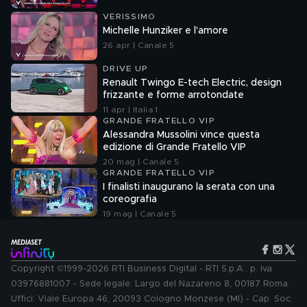
VERISSIMO
Michelle Hunziker e l'amore
26 apr | Canale 5
DRIVE UP
Renault Twingo E-tech Electric, design
frizzante e forme arrotondate
11 apr | Italia 1
GRANDE FRATELLO VIP
Alessandra Mussolini vince questa
edizione di Grande Fratello VIP
20 mag | Canale 5
GRANDE FRATELLO VIP
I finalisti inaugurano la serata con una
coreografia
19 mag | Canale 5
Copyright ©1999-2026 RTI Business Digital - RTI S.p.A.: p. iva
03976881007 - Sede legale: Largo del Nazareno 8, 00187 Roma.
Uffici: Viale Europa 46, 20093 Cologno Monzese (MI) - Cap. Soc.