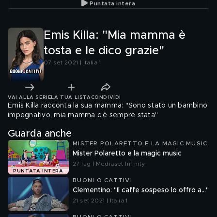
Puntata intera
Emis Killa: "Mia mamma è
tosta e le dico grazie"
07 set 2021 | Italia 1
VAI ALLA SERIE
LA TUA LISTA
CONDIVIDI
Emis Killa racconta la sua mamma: "Sono stato un bambino
impegnativo, mia mamma c'è sempre stata"
Guarda anche
MISTER POLARETTO E LA MAGIC MUSIC
Mister Polaretto e la magic music
27 lug | Mediaset Infinity
PUNTATA INTERA
BUONI O CATTIVI
Clementino: "Il caffe sospeso lo offro a..."
21 set 2021 | Italia 1