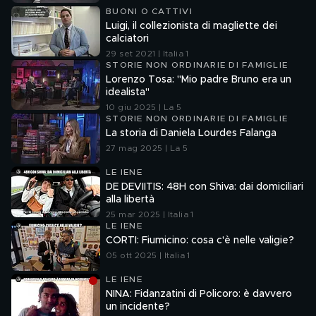
BUONI O CATTIVI
Luigi, il collezionista di magliette dei
calciatori
29 set 2021 | Italia 1
STORIE NON ORDINARIE DI FAMIGLIE
Lorenzo Tosa: "Mio padre Bruno era un
idealista"
10 giu 2025 | La 5
STORIE NON ORDINARIE DI FAMIGLIE
La storia di Daniela Lourdes Falanga
27 mag 2025 | La 5
LE IENE
DE DEVIITIS: 48H con Shiva: dai domiciliari
alla libertà
25 mar 2025 | Italia 1
LE IENE
CORTI: Fiumicino: cosa c'è nelle valigie?
05 ott 2025 | Italia 1
LE IENE
NINA: Fidanzatini di Policoro: è davvero
un incidente?