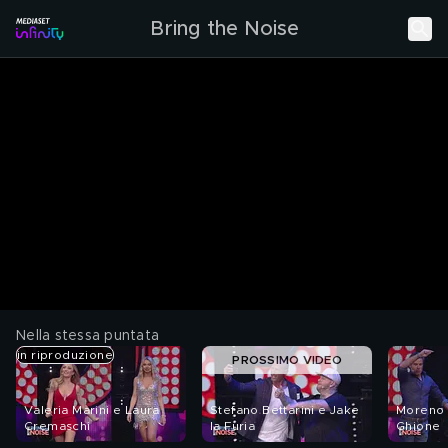
Bring the Noise
Nella stessa puntata
in riproduzione
PROSSIMO VIDEO
Valeria Marini e Laura
Stefano Bettarini e Jake
Moreno 
Cremaschi
la Furia
Ghione