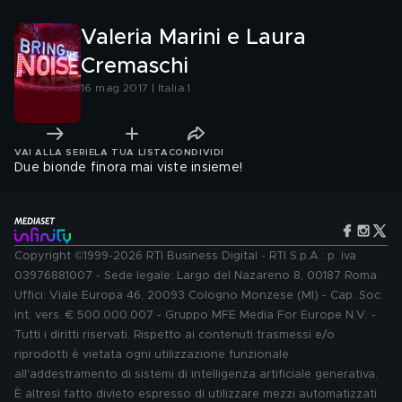
Valeria Marini e Laura
Cremaschi
16 mag 2017 | Italia 1
VAI ALLA SERIE
LA TUA LISTA
CONDIVIDI
Due bionde finora mai viste insieme!
Copyright ©1999-2026 RTI Business Digital - RTI S.p.A.: p. iva
03976881007 - Sede legale: Largo del Nazareno 8, 00187 Roma.
Uffici: Viale Europa 46, 20093 Cologno Monzese (MI) - Cap. Soc.
int. vers. € 500.000.007 - Gruppo MFE Media For Europe N.V. -
Tutti i diritti riservati. Rispetto ai contenuti trasmessi e/o
riprodotti è vietata ogni utilizzazione funzionale
all'addestramento di sistemi di intelligenza artificiale generativa.
È altresì fatto divieto espresso di utilizzare mezzi automatizzati