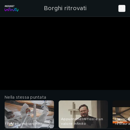
Borghi ritrovati
Nella stessa puntata
Appuntamenti fissi e un
I lavori
Perfetti imbianchini
valore infinito
restaura