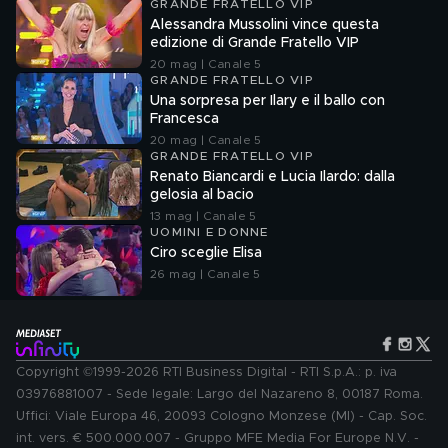
GRANDE FRATELLO VIP
Alessandra Mussolini vince questa
edizione di Grande Fratello VIP
20 mag | Canale 5
GRANDE FRATELLO VIP
Una sorpresa per Ilary e il ballo con
Francesca
20 mag | Canale 5
GRANDE FRATELLO VIP
Renato Biancardi e Lucia Ilardo: dalla
gelosia al bacio
13 mag | Canale 5
UOMINI E DONNE
Ciro sceglie Elisa
26 mag | Canale 5
Copyright ©1999-2026 RTI Business Digital - RTI S.p.A.: p. iva
03976881007 - Sede legale: Largo del Nazareno 8, 00187 Roma.
Uffici: Viale Europa 46, 20093 Cologno Monzese (MI) - Cap. Soc.
int. vers. € 500.000.007 - Gruppo MFE Media For Europe N.V. -