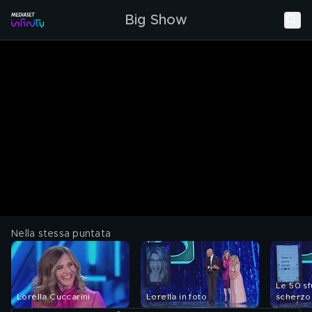
Big Show
Nella stessa puntata
Le 50 s
Lorella Cuccarini
Lorella in foto
scherzo