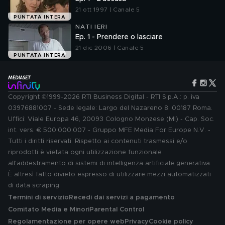
21 ott 1997 | Canale 5
PUNTATA INTERA
NATI IERI
Ep. 1 - Prendere o lasciare
21 dic 2006 | Canale 5
PUNTATA INTERA
Copyright ©1999-2026 RTI Business Digital - RTI S.p.A.: p. iva
03976881007 - Sede legale: Largo del Nazareno 8, 00187 Roma.
Uffici: Viale Europa 46, 20093 Cologno Monzese (MI) - Cap. Soc.
int. vers. € 500.000.007 - Gruppo MFE Media For Europe N.V. -
Tutti i diritti riservati. Rispetto ai contenuti trasmessi e/o
riprodotti è vietata ogni utilizzazione funzionale
all'addestramento di sistemi di intelligenza artificiale generativa.
È altresì fatto divieto espresso di utilizzare mezzi automatizzati
di data scraping.
Termini di servizio
Recedi dai servizi a pagamento
Comitato Media e Minori
Parental Control
Regolamentazione per opere web
Privacy
Cookie policy