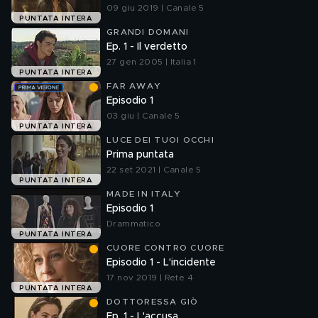
09 giu 2019 | Canale 5
PUNTATA INTERA
GRANDI DOMANI
Ep. 1 - Il verdetto
27 gen 2005 | Italia 1
PUNTATA INTERA
FAR AWAY
Episodio 1
03 giu | Canale 5
PUNTATA INTERA
LUCE DEI TUOI OCCHI
Prima puntata
22 set 2021 | Canale 5
PUNTATA INTERA
MADE IN ITALY
Episodio 1
Drammatico
PUNTATA INTERA
CUORE CONTRO CUORE
Episodio 1 - L'incidente
17 nov 2019 | Rete 4
PUNTATA INTERA
DOTTORESSA GIÒ
Ep. 1 - L'accusa