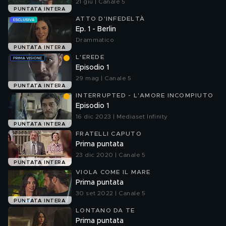
21 giu | Canale 5
PUNTATA INTERA
ATTO D'INFEDELTÀ
Ep. 1 - Berlin
Drammatico
PUNTATA INTERA
L'EREDE
Episodio 1
29 mag | Canale 5
PUNTATA INTERA
INTERRUPTED - L'AMORE INCOMPIUTO
Episodio 1
16 dic 2023 | Mediaset Infinity
PUNTATA INTERA
FRATELLI CAPUTO
Prima puntata
23 dic 2020 | Canale 5
PUNTATA INTERA
VIOLA COME IL MARE
Prima puntata
30 set 2022 | Canale 5
PUNTATA INTERA
LONTANO DA TE
Prima puntata