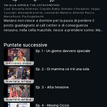
VAI ALLA SERIE
LA TUA LISTA
CONDIVIDI
Cast: Brunella Andreoli, Claudio Batta, Stefano Chiodaroli, Geppi
Cucciari, Alessandra Ierse, Leonardo Manera, Antonio Rucco,
Maria Rossi, Pia Engleberth
.
Mariano non riesce a dormire per la paura di perdere il
posto guadagnato al call center e di conseguenza
nessuno, nella cella maschile, riesce a prendere sonno. Ma
anche nell'ala femminile ci sono problemi: Gonni è
sonnambula!
Puntate successive
Ep. 1 - Un giorno davvero speciale
PROSSIMO VIDEO
Ep. 2 - Di mamma ce n'è una sola
PUNTATA INTERA
Ep. 3 - Alta tensione
PUNTATA INTERA
Ep. 4 - Missing Ciccio