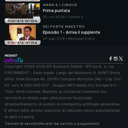
ANNA E I CINQUE
Prima puntata
30 set 2008 | Canale 5
PUNTATA INTERA
SEI FORTE MAESTRO
Episodio 1 - Arriva il supplente
20 ago 2018 | Mediaset Extra
PUNTATA INTERA
Copyright ©1999-2026 RTI Business Digital - RTI S.p.A.: p. iva
03976881007 - Sede legale: Largo del Nazareno 8, 00187 Roma.
Uffici: Viale Europa 46, 20093 Cologno Monzese (MI) - Cap. Soc.
int. vers. € 500.000.007 - Gruppo MFE Media For Europe N.V. -
Tutti i diritti riservati. Rispetto ai contenuti trasmessi e/o
riprodotti è vietata ogni utilizzazione funzionale
all'addestramento di sistemi di intelligenza artificiale generativa.
È altresì fatto divieto espresso di utilizzare mezzi automatizzati
di data scraping.
Termini di servizio
Recedi dai servizi a pagamento