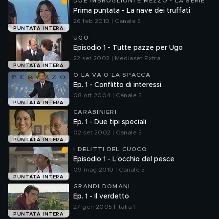
DUE IMBROGLIONI E MEZZO - LA SERIE
Prima puntata - La nave dei truffati
26 feb 2010 | Canale 5
PUNTATA INTERA
UGO
Episodio 1 - Tutte pazze per Ugo
22 set 2002 | Mediaset Extra
PUNTATA INTERA
O LA VA O LA SPACCA
Ep. 1 - Conflitto di interessi
08 ott 2004 | Canale 5
PUNTATA INTERA
CARABINIERI
Ep. 1 - Due tipi speciali
02 set 2002 | Canale 5
PUNTATA INTERA
I DELITTI DEL CUOCO
Episodio 1 - L'occhio del pesce
09 mag 2010 | Canale 5
PUNTATA INTERA
GRANDI DOMANI
Ep. 1 - Il verdetto
27 gen 2005 | Italia 1
PUNTATA INTERA