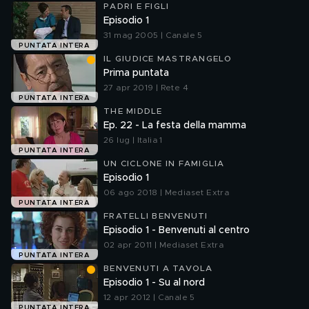
PADRI E FIGLI
Episodio 1
31 mag 2005 | Canale 5
PUNTATA INTERA
IL GIUDICE MASTRANGELO
Prima puntata
27 apr 2019 | Rete 4
PUNTATA INTERA
THE MIDDLE
Ep. 22 - La festa della mamma
26 lug | Italia 1
PUNTATA INTERA
UN CICLONE IN FAMIGLIA
Episodio 1
06 ago 2018 | Mediaset Extra
PUNTATA INTERA
FRATELLI BENVENUTI
Episodio 1 - Benvenuti al centro
02 apr 2011 | Mediaset Extra
PUNTATA INTERA
BENVENUTI A TAVOLA
Episodio 1 - Su al nord
12 apr 2012 | Canale 5
PUNTATA INTERA