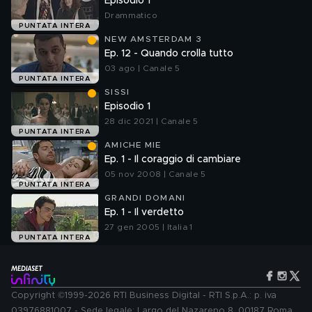
Episodio 1
Drammatico
PUNTATA INTERA
NEW AMSTERDAM 3
Ep. 12 - Quando crolla tutto
03 ago | Canale 5
PUNTATA INTERA
SISSI
Episodio 1
28 dic 2021 | Canale 5
PUNTATA INTERA
AMICHE MIE
Ep. 1 - Il coraggio di cambiare
05 nov 2008 | Canale 5
PUNTATA INTERA
GRANDI DOMANI
Ep. 1 - Il verdetto
27 gen 2005 | Italia 1
PUNTATA INTERA
Copyright ©1999-2026 RTI Business Digital - RTI S.p.A.: p. iva
03976881007 - Sede legale: Largo del Nazareno 8, 00187 Roma.