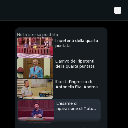
Nella stessa puntata
I ripetenti della quarta
puntata
L'arrivo dei ripetenti
della quarta puntata
Il test d'ingresso di
Antonella Elia, Andrea
Zelletta ed Enzo
Miccio
L'esame di
riparazione di Totò
Schillaci
I ricordi della scuola di