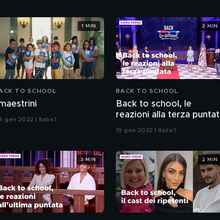
1 MIN
2 MIN
ACK TO SCHOOL
BACK TO SCHOOL
 maestrini
Back to school, le
reazioni alla terza punta
 gen 2022 | Italia 1
19 gen 2022 | Italia 1
3 MIN
2 MIN