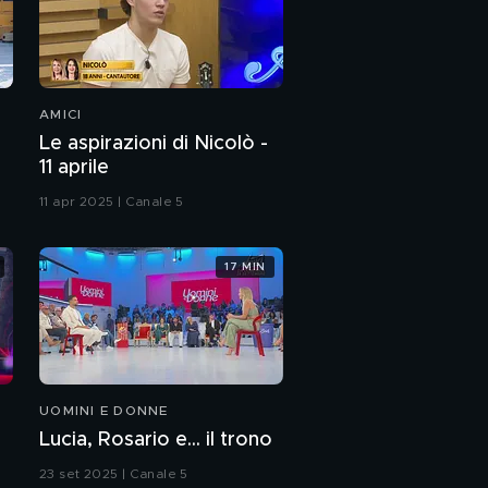
AMICI
Le aspirazioni di Nicolò -
11 aprile
11 apr 2025 | Canale 5
17 MIN
UOMINI E DONNE
Lucia, Rosario e... il trono
23 set 2025 | Canale 5