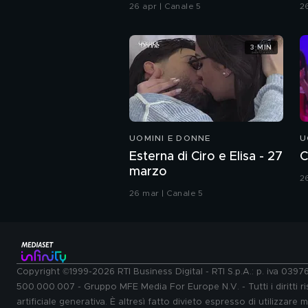
Chiatti"
26 apr | Canale 5
2
3 MIN
UOMINI E DONNE
U
Esterna di Ciro e Elisa - 27
C
marzo
2
26 mar | Canale 5
Copyright ©1999-2026 RTI Business Digital - RTI S.p.A.: p. iva 039
500.000.007 - Gruppo MFE Media For Europe N.V. - Tutti i diritti ris
artificiale generativa. È altresì fatto divieto espresso di utilizzare