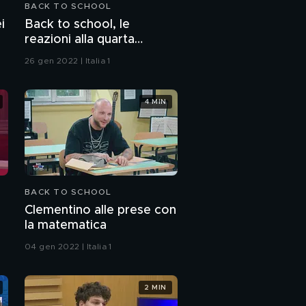
BACK TO SCHOOL
L'esame di Gianluca
i
Back to school, le
Zambrotta
reazioni alla quarta
puntata
26 gen 2022 | Italia 1
La lezione di yoga di
Antonella Elia
4 MIN
L'esame di Enzo Miccio
Gli ultimi saluti
BACK TO SCHOOL
Clementino alle prese con
L'esito degli esami
la matematica
della quarta puntata
04 gen 2022 | Italia 1
2 MIN