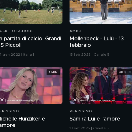
ACK TO SCHOOL
AMICI
a partita di calcio: Grandi
Mollenbeck - Lulù - 13
S Piccoli
febbraio
 gen 2022 | Italia 1
13 feb 2025 | Canale 5
1 MIN
48 SEC
ERISSIMO
VERISSIMO
ichelle Hunziker e
Samira Lui e l'amore
'amore
13 set 2025 | Canale 5