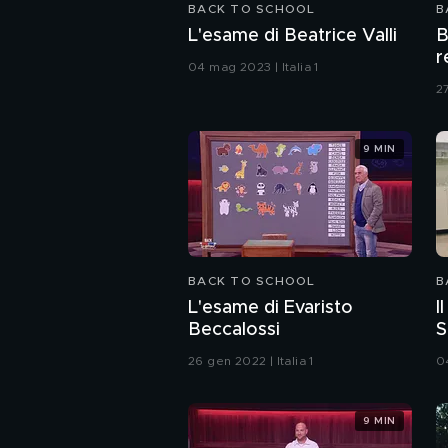
BACK TO SCHOOL
B
L'esame di Beatrice Valli
B
r
04 mag 2023 | Italia 1
27
9 MIN
BACK TO SCHOOL
B
L'esame di Evaristo
I
Beccalossi
S
I
26 gen 2022 | Italia 1
04
9 MIN