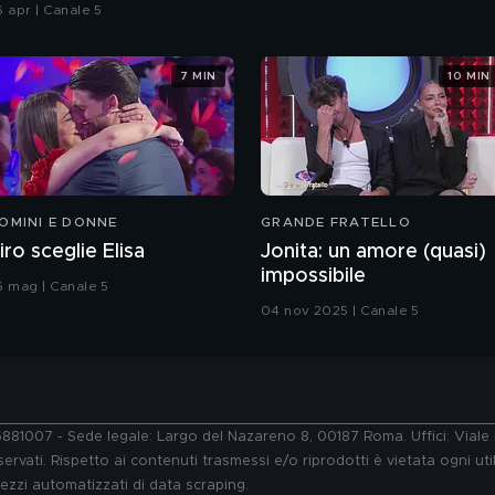
6 apr | Canale 5
7 MIN
10 MIN
OMINI E DONNE
GRANDE FRATELLO
iro sceglie Elisa
Jonita: un amore (quasi)
impossibile
6 mag | Canale 5
04 nov 2025 | Canale 5
76881007 - Sede legale: Largo del Nazareno 8, 00187 Roma. Uffici: Vial
ervati. Rispetto ai contenuti trasmessi e/o riprodotti è vietata ogni uti
 mezzi automatizzati di data scraping.