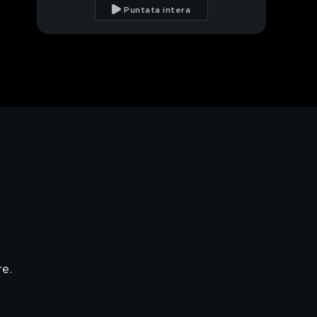
Antonella Elia
Puntata intera
PROSSIMO VIDEO
Antonella Elia alle
prese con la poesia
Antonella Elia e le
lettere d'amore per
Pietro Delle Piane
La terza prova di
cultura generale
L'ultimo giorno di
lezione di Antonella
Elia
L'esame di Antonella
Elia
re.
I test di ingresso di
Eleonora Pedron e