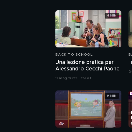
4 MIN
BACK TO SCHOOL
B
Una lezione pratica per
I
Alessandro Cecchi Paone
04
11 mag 2023 | Italia 1
9 MIN