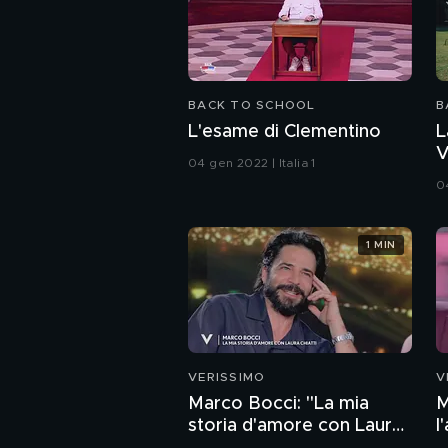
BACK TO SCHOOL
B
L'esame di Clementino
L
V
04 gen 2022 | Italia 1
04
1 MIN
VERISSIMO
V
Marco Bocci: "La mia
M
storia d'amore con Laura
l