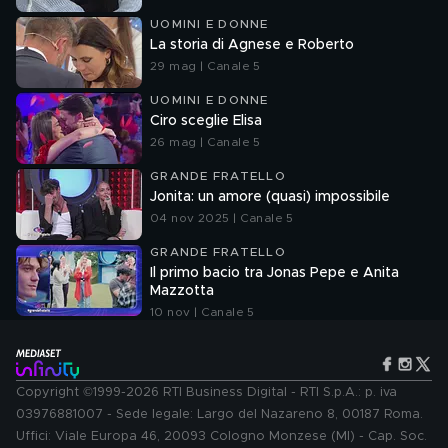
UOMINI E DONNE
La storia di Agnese e Roberto
29 mag | Canale 5
UOMINI E DONNE
Ciro sceglie Elisa
26 mag | Canale 5
GRANDE FRATELLO
Jonita: un amore (quasi) impossibile
04 nov 2025 | Canale 5
GRANDE FRATELLO
Il primo bacio tra Jonas Pepe e Anita
Mazzotta
10 nov | Canale 5
Copyright ©1999-2026 RTI Business Digital - RTI S.p.A.: p. iva
03976881007 - Sede legale: Largo del Nazareno 8, 00187 Roma.
Uffici: Viale Europa 46, 20093 Cologno Monzese (MI) - Cap. Soc.