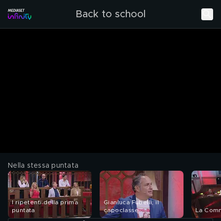
Back to school
Nella stessa puntata
I ripetenti della prima
Gianluca Fubelli, il
puntata
capoclasse
La Comm