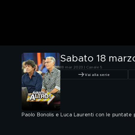
Sabato 18 marz
18 mar 2023 | Canale 5
Vai alla serie
Paolo Bonolis e Luca Laurenti con le puntate pi