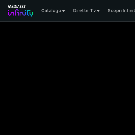
Catalogo
Dirette Tv
Scopri Infini