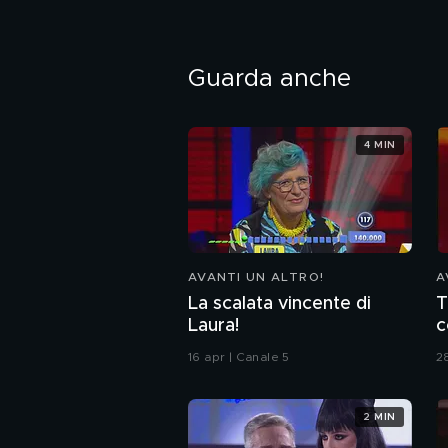
Guarda anche
4 MIN
AVANTI UN ALTRO!
A
La scalata vincente di
T
Laura!
c
d
16 apr | Canale 5
2
2 MIN