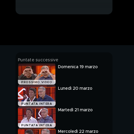
Puntate successive
Domenica 19 marzo
PROSSIMO VIDEO
Lunedì 20 marzo
PUNTATA INTERA
Martedì 21 marzo
PUNTATA INTERA
Mercoledì 22 marzo