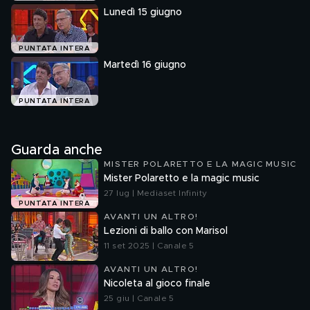
Lunedì 15 giugno
PUNTATA INTERA
Martedì 16 giugno
PUNTATA INTERA
Guarda anche
MISTER POLARETTO E LA MAGIC MUSIC
Mister Polaretto e la magic music
27 lug | Mediaset Infinity
PUNTATA INTERA
AVANTI UN ALTRO!
Lezioni di ballo con Marisol
11 set 2025 | Canale 5
AVANTI UN ALTRO!
Nicoleta al gioco finale
25 giu | Canale 5