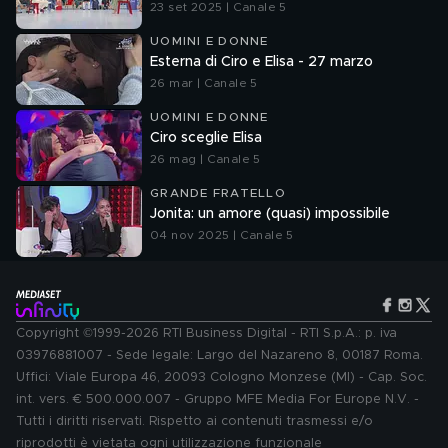
23 set 2025 | Canale 5
UOMINI E DONNE
Esterna di Ciro e Elisa - 27 marzo
26 mar | Canale 5
UOMINI E DONNE
Ciro sceglie Elisa
26 mag | Canale 5
GRANDE FRATELLO
Jonita: un amore (quasi) impossibile
04 nov 2025 | Canale 5
Copyright ©1999-2026 RTI Business Digital - RTI S.p.A.: p. iva
03976881007 - Sede legale: Largo del Nazareno 8, 00187 Roma.
Uffici: Viale Europa 46, 20093 Cologno Monzese (MI) - Cap. Soc.
int. vers. € 500.000.007 - Gruppo MFE Media For Europe N.V. -
Tutti i diritti riservati. Rispetto ai contenuti trasmessi e/o
riprodotti è vietata ogni utilizzazione funzionale