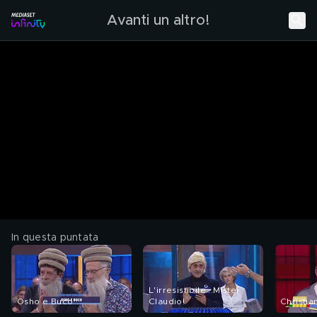
Avanti un altro!
In questa puntata
L'irresistibile...Mister
Osho e Buco
Claudio!
Christia